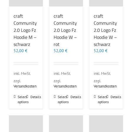
Produktseite
der
der
gewählt
Produktseite
Produktseite
werden
gewählt
gewählt
craft
craft
craft
werden
werden
Community
Community
Community
2.0 Logo Fz
2.0 Logo Fz
2.0 Logo Fz
Hoodie M –
Hoodie W –
Hoodie W –
schwarz
rot
schwarz
52,00
€
52,00
€
52,00
€
inkl. MwSt.
inkl. MwSt.
inkl. MwSt.
zzgl.
zzgl.
zzgl.
Versandkosten
Versandkosten
Versandkosten
Dieses
Dieses
Dieses
Select
Details
Select
Details
Select
Details
options
options
options
Produkt
Produkt
Produkt
weist
weist
weist
mehrere
mehrere
mehrere
Varianten
Varianten
Varianten
auf.
auf.
auf.