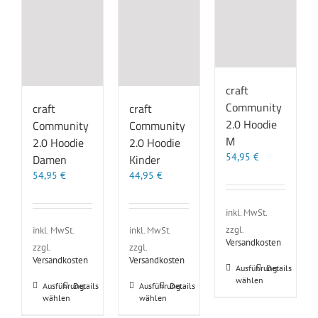
Die
Die
Die
Optionen
Optionen
Optionen
können
können
können
auf
auf
auf
der
der
der
Produktseite
Produktseite
Produktseite
gewählt
gewählt
gewählt
craft
werden
werden
werden
Community
craft
craft
2.0 Hoodie
Community
Community
M
2.0 Hoodie
2.0 Hoodie
54,95
€
Damen
Kinder
54,95
€
44,95
€
inkl. MwSt.
zzgl.
inkl. MwSt.
inkl. MwSt.
Versandkosten
zzgl.
zzgl.
Versandkosten
Versandkosten
Dieses
Ausführung
Details
wählen
Produkt
Dieses
Dieses
Ausführung
Details
Ausführung
Details
weist
wählen
wählen
Produkt
Produkt
mehrere
weist
weist