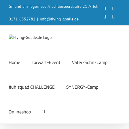
Zum
Gmund am Tegernsee // Schlierseerstraße 21 // Tel.
Inhalt
Facebook
Instagr
springen
LinkedIn
YouTub
0171-6552782
|
info@flying-goalie.de
Home
Torwart-Event
Vater-Sohn-Camp
#uhlsquad CHALLENGE
SYNERGY-Camp
Onlineshop