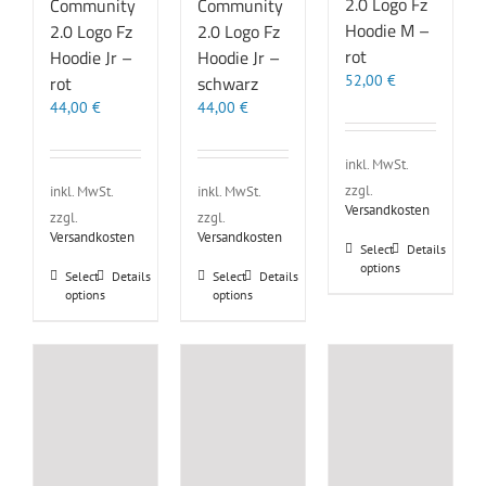
2.0 Logo Fz
Community
Community
Hoodie M –
2.0 Logo Fz
2.0 Logo Fz
rot
Hoodie Jr –
Hoodie Jr –
52,00
€
rot
schwarz
44,00
€
44,00
€
inkl. MwSt.
zzgl.
inkl. MwSt.
inkl. MwSt.
Versandkosten
zzgl.
zzgl.
Versandkosten
Versandkosten
Dieses
Select
Details
options
Produkt
Dieses
Dieses
Select
Details
Select
Details
weist
options
options
Produkt
Produkt
mehrere
weist
weist
Varianten
mehrere
mehrere
auf.
Varianten
Varianten
Die
auf.
auf.
Optionen
Die
Die
können
Optionen
Optionen
auf
können
können
der
auf
auf