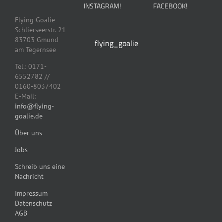
der
auf
INSTAGRAM!
FACEBOOK!
der
auf
Produktseite
der
Produktseite
der
Flying Goalie
gewählt
Produktseite
gewählt
Produktseit
Schlierseerstr. 21
werden
gewählt
werden
gewählt
83703 Gmund
flying_goalie
werden
werden
am Tegernsee
Tel.: 0171-
6552782 //
0160-8037402
E-Mail:
info@flying-
goalie.de
Über uns
Jobs
Schreib uns eine
Nachricht
Impressum
Datenschutz
AGB