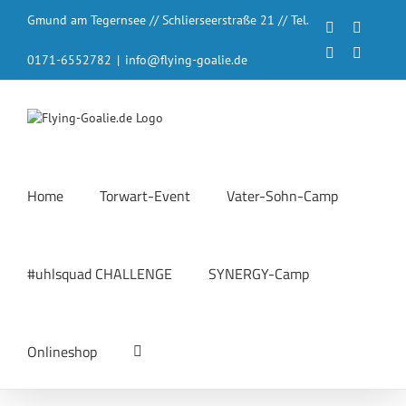
Zum
Gmund am Tegernsee // Schlierseerstraße 21 // Tel.
Inhalt
Facebook
Instagr
springen
LinkedIn
YouTub
0171-6552782
|
info@flying-goalie.de
Home
Torwart-Event
Vater-Sohn-Camp
#uhlsquad CHALLENGE
SYNERGY-Camp
Onlineshop