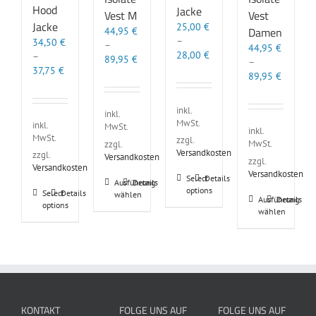
Hood
Jacke
Vest M
Vest
Jacke
25,00
€
Damen
44,95
€
–
34,50
€
–
44,95
€
28,00
€
–
89,95
€
–
37,75
€
89,95
€
inkl.
inkl.
MwSt.
inkl.
MwSt.
inkl.
MwSt.
zzgl.
MwSt.
zzgl.
Versandkosten
zzgl.
Versandkosten
zzgl.
Versandkosten
Versandkosten
Dieses
Select
Details
Dieses
Ausführung
Details
options
Produkt
Dieses
Select
Details
wählen
Produkt
Dieses
Ausführung
Details
options
weist
Produkt
weist
wählen
Produkt
mehrere
weist
mehrere
weist
Varianten
mehrere
Varianten
mehrere
auf.
Varianten
auf.
Varianten
Die
auf.
Die
auf.
Optionen
Die
Optionen
Die
können
Optionen
können
Optionen
auf
können
KONTAKT
FOLGE UNS AUF
FOLGE UNS AUF
auf
können