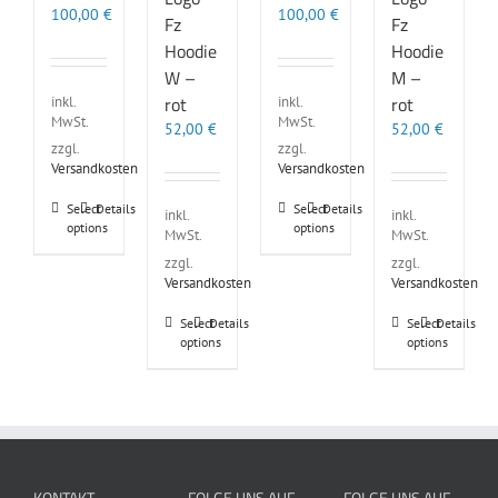
100,00
€
100,00
€
Fz
Fz
Hoodie
Hoodie
W –
M –
rot
rot
inkl.
inkl.
MwSt.
MwSt.
52,00
€
52,00
€
zzgl.
zzgl.
Versandkosten
Versandkosten
Dieses
Dieses
Select
Details
Select
Details
inkl.
inkl.
options
options
Produkt
Produkt
MwSt.
MwSt.
weist
weist
zzgl.
zzgl.
mehrere
mehrere
Versandkosten
Versandkosten
Varianten
Varianten
auf.
auf.
Dieses
Dieses
Select
Details
Select
Details
Die
Die
options
options
Produkt
Produkt
Optionen
Optionen
weist
weist
können
können
mehrere
mehrere
auf
auf
Varianten
Varianten
der
der
auf.
auf.
Produktseite
Produktseite
Die
Die
gewählt
gewählt
Optionen
Optionen
KONTAKT
FOLGE UNS AUF
FOLGE UNS AUF
werden
werden