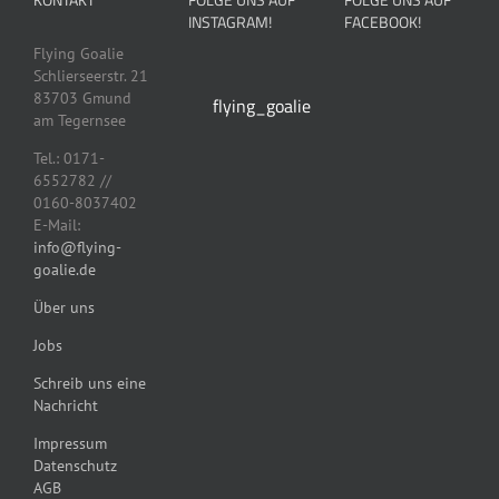
können
können
INSTAGRAM!
FACEBOOK!
auf
auf
der
der
Flying Goalie
Produktseite
Produktseit
Schlierseerstr. 21
gewählt
gewählt
83703 Gmund
flying_goalie
werden
werden
am Tegernsee
Tel.: 0171-
6552782 //
0160-8037402
E-Mail:
info@flying-
goalie.de
Über uns
Jobs
Schreib uns eine
Nachricht
Impressum
Datenschutz
AGB