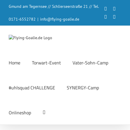
Zum
Gmund am Tegernsee // Schlierseerstraße 21 // Tel.
Inhalt
Facebook
Instagr
springen
LinkedIn
YouTub
0171-6552782
|
info@flying-goalie.de
Home
Torwart-Event
Vater-Sohn-Camp
#uhlsquad CHALLENGE
SYNERGY-Camp
Onlineshop