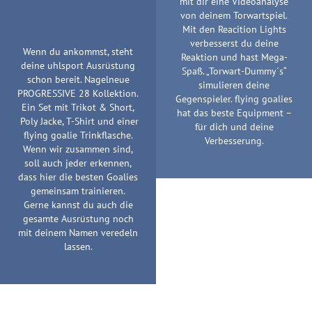
mit dir eine Videoanalyse
von deinem Torwartspiel.
Mit den Reacition Lights
verbesserst du deine
Wenn du ankommst, steht
Reaktion und hast Mega-
deine uhlsport Ausrüstung
Spaß. „Torwart-Dummy´s“
schon bereit. Nagelneue
simulieren deine
PROGRESSIVE 28 Kollektion.
Gegenspieler. flying goalies
Ein Set mit Trikot & Short,
hat das beste Equipment –
Poly Jacke, T-Shirt und einer
für dich und deine
flying goalie Trinkflasche.
Verbesserung.
Wenn wir zusammen sind,
soll auch jeder erkennen,
dass hier die besten Goalies
gemeinsam trainieren.
Gerne kannst du auch die
gesamte Ausrüstung noch
mit deinem Namen veredeln
lassen.