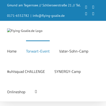
Zum
Gmund am Tegernsee // Schlierseerstraße 21 // Tel.
Inhalt
Facebook
Instagr
springen
LinkedIn
YouTub
0171-6552782
|
info@flying-goalie.de
Home
Torwart-Event
Vater-Sohn-Camp
#uhlsquad CHALLENGE
SYNERGY-Camp
Onlineshop