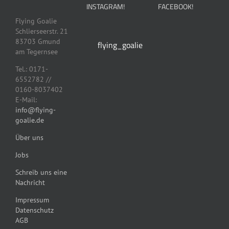
werden
INSTAGRAM!
FACEBOOK!
auf
der
Flying Goalie
Produktseite
Schlierseerstr. 21
gewählt
83703 Gmund
flying_goalie
werden
am Tegernsee
Tel.: 0171-
6552782 //
0160-8037402
E-Mail:
info@flying-
goalie.de
Über uns
Jobs
Schreib uns eine
Nachricht
Impressum
Datenschutz
AGB