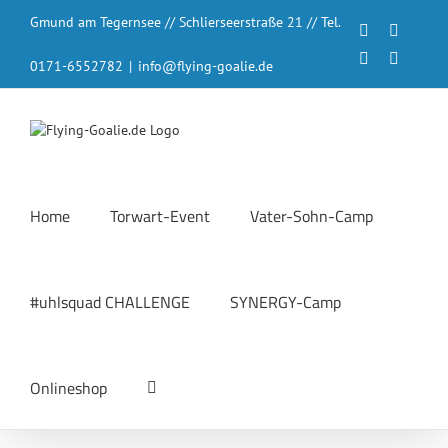
Zum
Gmund am Tegernsee // Schlierseerstraße 21 // Tel.
Inhalt
Facebook
Instagr
springen
LinkedIn
YouTub
0171-6552782
|
info@flying-goalie.de
Home
Torwart-Event
Vater-Sohn-Camp
#uhlsquad CHALLENGE
SYNERGY-Camp
Onlineshop