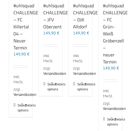
#uhlsquad
#uhlsquad
#uhlsquad
#uhlsquad
CHALLENGE
CHALLENGE
CHALLENGE
CHALLENGE
– FC
– JFV
– DJK
– FC
Killertal
Oberzent
Altdorf
Grün-
04 –
Weiß
149,90
€
149,90
€
Neuer
Gröbenzell
Termin
–
neuer
149,90
€
inkl.
inkl.
Termin
MwSt.
MwSt.
149,90
€
zzgl.
zzgl.
Versandkosten
Versandkosten
inkl.
MwSt.
Dieses
Dieses
Select
Details
Select
Details
options
options
zzgl.
Produkt
Produkt
inkl.
Versandkosten
weist
weist
MwSt.
mehrere
mehrere
zzgl.
Dieses
Select
Details
Varianten
Varianten
Versandkosten
options
Produkt
auf.
auf.
weist
Die
Die
Dieses
Select
Details
mehrere
options
Optionen
Optionen
Produkt
Varianten
können
können
weist