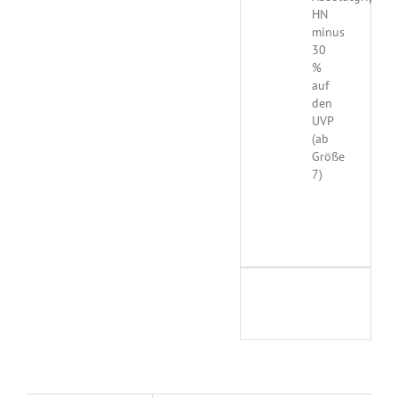
HN
minus
30
%
auf
den
UVP
(ab
Größe
7)