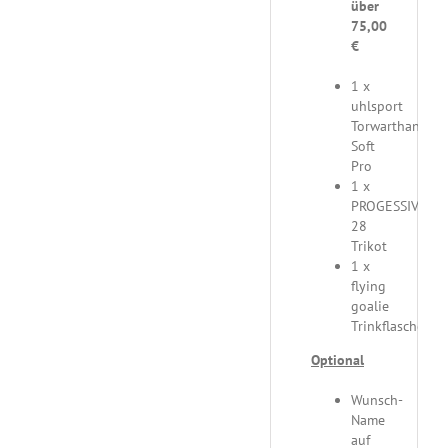
über
75,00
€
1 x
uhlsport
Torwarthandsc
Soft
Pro
1 x
PROGESSIVE
28
Trikot
1 x
flying
goalie
Trinkflasche
Optional
Wunsch-
Name
auf