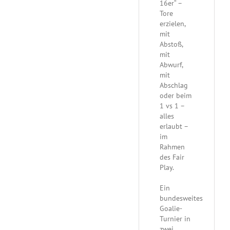
16er“ –
Tore
erzielen,
mit
Abstoß,
mit
Abwurf,
mit
Abschlag
oder beim
1 vs 1 –
alles
erlaubt –
im
Rahmen
des Fair
Play.
Ein
bundesweites
Goalie-
Turnier in
zwei