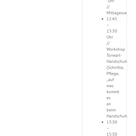
Uhr
//
Mittagessen
12:45
–
13:30
Uhr
//
Workshop
Torwart-
Handschuhe
(Schnitte,
Pflege,
„auf
was
kommt
es
an
beim
Handschuh“)
13:30
–
15:30