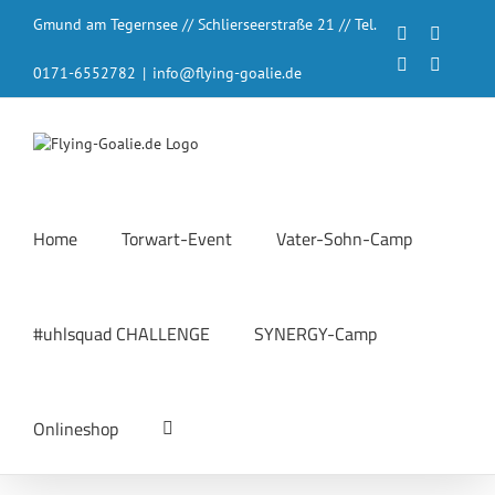
Zum
Gmund am Tegernsee // Schlierseerstraße 21 // Tel.
Inhalt
Facebook
Instagr
springen
LinkedIn
YouTub
0171-6552782
|
info@flying-goalie.de
Home
Torwart-Event
Vater-Sohn-Camp
#uhlsquad CHALLENGE
SYNERGY-Camp
Onlineshop