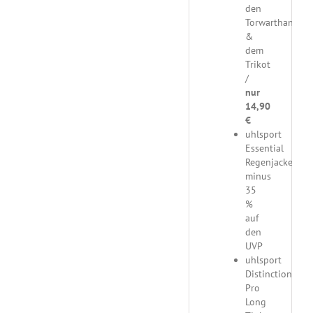
den
Torwarthandsc
&
dem
Trikot
/
nur
14,90
€
uhlsport
Essential
Regenjacke
minus
35
%
auf
den
UVP
uhlsport
Distinction
Pro
Long