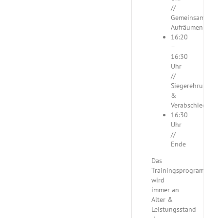
//
Gemeinsames
Aufräumen
16:20
–
16:30
Uhr
//
Siegerehrung
&
Verabschiedung
16:30
Uhr
//
Ende
Das
Trainingsprogramm
wird
immer an
Alter &
Leistungsstand