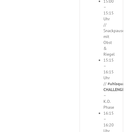
15:00
–
15:15
Uhr
//
Snackpause
mit
Obst
&
Riegel
15:15
–
16:15
Uhr
//
#uhlsquad
CHALLENGE
–
K.O.
Phase
16:15
–
16:20
Uhr