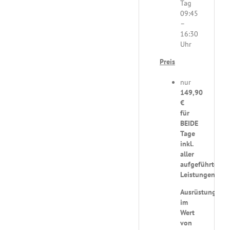
Tag
09:45
–
16:30
Uhr
Preis
nur
149,90
€
für
BEIDE
Tage
inkl.
aller
aufgeführten
Leistungen
Ausrüstung
im
Wert
von