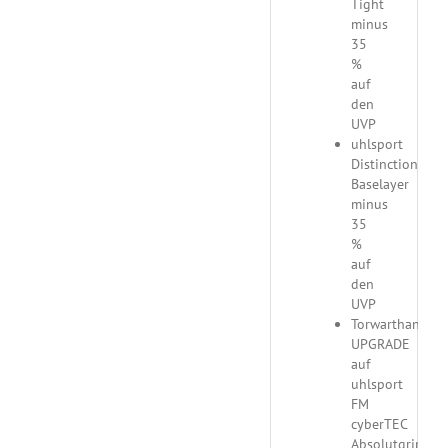
Tight
minus
35
%
auf
den
UVP
uhlsport
Distinction
Baselayer
minus
35
%
auf
den
UVP
Torwarthandsc
UPGRADE
auf
uhlsport
FM
cyberTEC
Absolutgrip