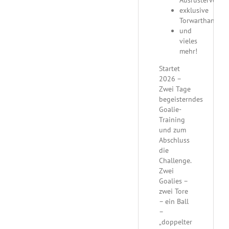
Ausrüstervertra
exklusive
Torwarthandsc
und
vieles
mehr!
Startet
2026 –
Zwei Tage
begeisterndes
Goalie-
Training
und zum
Abschluss
die
Challenge.
Zwei
Goalies –
zwei Tore
– ein Ball
–
„doppelter