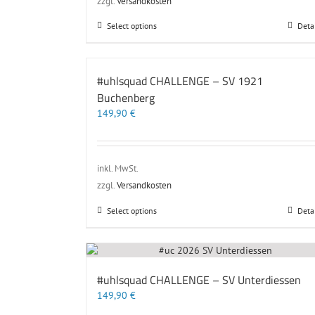
zzgl.
Versandkosten
Dieses
Select options
Deta
Produkt
weist
mehrere
#uhlsquad CHALLENGE – SV 1921
Varianten
Buchenberg
auf.
Die
149,90
€
Optionen
können
auf
der
inkl. MwSt.
Produktseite
zzgl.
Versandkosten
gewählt
werden
Dieses
Select options
Deta
Produkt
weist
mehrere
Varianten
#uhlsquad CHALLENGE – SV Unterdiessen
auf.
149,90
€
Die
Optionen