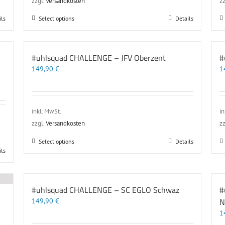
zzgl.
Versandkosten
zz
Dieses
ils
Select options
Details
Produkt
weist
mehrere
#uhlsquad CHALLENGE – JFV Oberzent
#
Varianten
149,90
€
auf.
1
Die
Optionen
können
auf
inkl. MwSt.
in
der
zzgl.
Versandkosten
zz
Produktseite
gewählt
Dieses
Select options
Details
werden
ils
Produkt
weist
mehrere
Varianten
#uhlsquad CHALLENGE – SC EGLO Schwaz
#
auf.
N
149,90
€
Die
Optionen
1
können