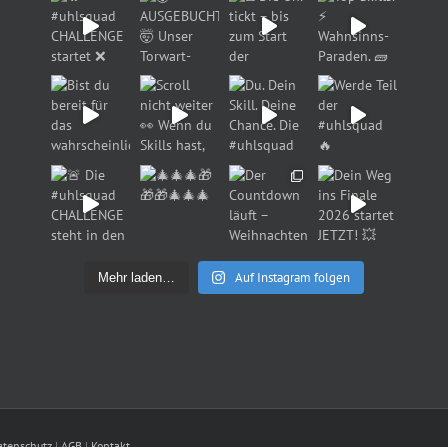
Auf Instagram folgen
Mehr laden…
atenschutz
|
AGB
|
Kontakt