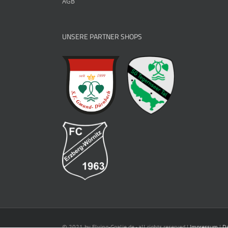
AGB
UNSERE PARTNER SHOPS
© 2021 by Flying-Goalie.de - all rights reserved |
Impressum
|
D