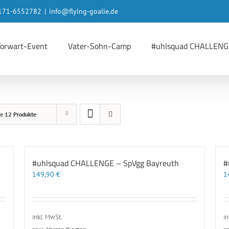
 0171-6552782
|
info@flying-goalie.de
Torwart-Event
Vater-Sohn-Camp
#uhlsquad CHALLENG
ge
12 Produkte
#uhlsquad CHALLENGE – SpVgg Bayreuth
#
149,90
€
1
inkl. MwSt.
in