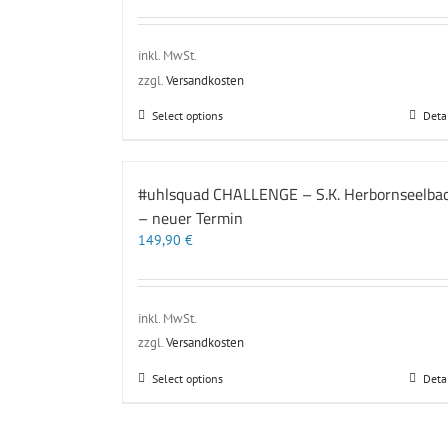
können
auf
der
inkl. MwSt.
Produktseite
zzgl.
Versandkosten
gewählt
werden
Dieses
Select options
Deta
Produkt
weist
mehrere
#uhlsquad CHALLENGE – S.K. Herbornseelba
Varianten
– neuer Termin
auf.
Die
149,90
€
Optionen
können
auf
der
inkl. MwSt.
Produktseite
zzgl.
Versandkosten
gewählt
werden
Dieses
Select options
Deta
Produkt
weist
mehrere