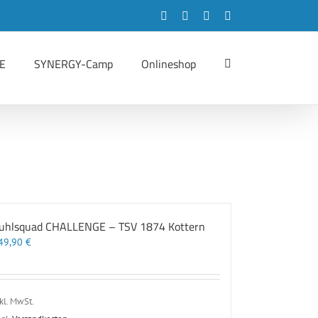
Facebook
Instagram
LinkedIn
YouTube
E
SYNERGY-Camp
Onlineshop
uhlsquad CHALLENGE – TSV 1874 Kottern
49,90
€
kl. MwSt.