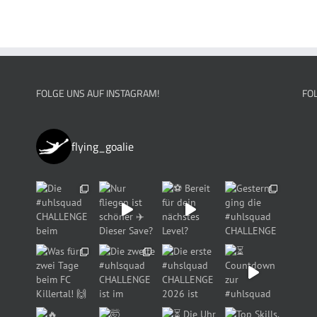
Varianten
auf.
Die
Optionen
können
auf
FOLGE UNS AUF INSTAGRAM!
FO
der
Produktseite
gewählt
werden
flying_goalie