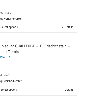
auf
der
Produktseite
kl. MwSt.
gewählt
gl.
Versandkosten
werden
Dieses
Select options
Details
Produkt
weist
mehrere
uhlsquad CHALLENGE – TV Friedrichstein –
Varianten
auf.
euer Termin
Die
49,90
€
Optionen
können
auf
der
kl. MwSt.
Produktseite
gl.
Versandkosten
gewählt
werden
Dieses
Select options
Details
Produkt
weist
mehrere