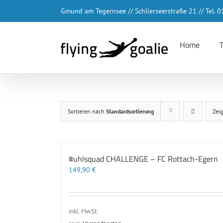
Zum
Gmund am Tegernsee // Schlierseerstraße 21 // Tel.
Inhalt
springen
Home
Sortieren nach
Standardsortierung
Zei
#uhlsquad CHALLENGE – FC Rottach-Egern
149,90
€
inkl. MwSt.