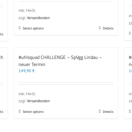
auf
der
inkl. MwSt.
Produktseite
in
zzgl.
Versandkosten
gewählt
zz
werden
Dieses
Select options
Details
Produkt
ils
weist
mehrere
Varianten
ch
#uhlsquad CHALLENGE – SpVgg Lindau –
#
auf.
neuer Termin
n
Die
Optionen
149,90
€
1
können
auf
der
Produktseite
inkl. MwSt.
in
gewählt
zzgl.
Versandkosten
zz
werden
Dieses
ils
Select options
Details
Produkt
weist
mehrere