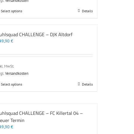
gl.
Versandkosten
Dieses
Select options
Details
Produkt
weist
mehrere
uhlsquad CHALLENGE – DJK Altdorf
Varianten
49,90
€
auf.
Die
Optionen
können
auf
kl. MwSt.
der
gl.
Versandkosten
Produktseite
gewählt
Dieses
Select options
Details
werden
Produkt
weist
mehrere
Varianten
uhlsquad CHALLENGE – FC Killertal 04 –
auf.
euer Termin
Die
Optionen
49,90
€
können