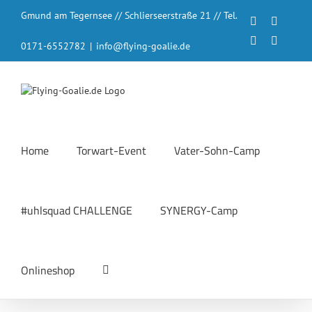
Zum
Gmund am Tegernsee // Schlierseerstraße 21 // Tel.
Inhalt
Facebook
Instagr
springen
LinkedIn
YouTub
0171-6552782
|
info@flying-goalie.de
Home
Torwart-Event
Vater-Sohn-Camp
#uhlsquad CHALLENGE
SYNERGY-Camp
Onlineshop