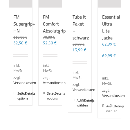
FM
FM
Tube It
Essential
Supergrip+
Comfort
Paket
Ultra
HN
Absolutgrip
–
Lite
schwarz
Jacke
110,00
€
70,00
€
Ursprünglicher
Aktueller
Ursprünglicher
Aktueller
82,50
€
52,50
€
62,99
€
20,99
€
Preis
Preis
Preis
Preis
Ursprünglicher
Aktueller
13,99
€
–
war:
ist:
war:
ist:
Preis
Preis
69,99
€
110,00 €
82,50 €.
70,00 €
52,50 €.
war:
ist:
inkl.
inkl.
20,99 €
13,99 €.
MwSt.
MwSt.
inkl.
MwSt.
zzgl.
zzgl.
inkl.
Versandkosten
Versandkosten
MwSt.
zzgl.
Versandkosten
zzgl.
Dieses
Dieses
Select
Details
Select
Details
Versandkosten
options
options
Produkt
Produkt
Dieses
Ausführung
Details
weist
weist
wählen
Produkt
Dieses
Ausführung
Details
mehrere
mehrere
wählen
weist
Produkt
Varianten
Varianten
mehrere
weist
auf.
auf.
Varianten
mehrere
Die
Die
auf.
Varianten