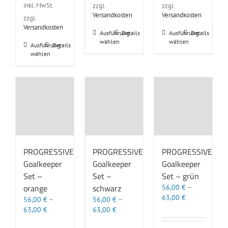
inkl. MwSt.
zzgl.
zzgl.
Versandkosten
Versandkosten
zzgl.
Versandkosten
Dieses
Dieses
Ausführung
Details
Ausführung
Details
wählen
wählen
Produkt
Produkt
Dieses
Ausführung
Details
weist
weist
wählen
Produkt
mehrere
mehrere
weist
Varianten
Varianten
mehrere
auf.
auf.
Varianten
Die
Die
auf.
Optionen
Optionen
Die
können
können
Optionen
auf
auf
können
der
der
auf
Produktseite
Produktseite
der
PROGRESSIVE
PROGRESSIVE
PROGRESSIVE
gewählt
gewählt
Produktseite
Goalkeeper
Goalkeeper
Goalkeeper
werden
werden
gewählt
Set –
Set –
Set – grün
werden
orange
schwarz
56,00
€
–
63,00
€
56,00
€
–
56,00
€
–
63,00
€
63,00
€