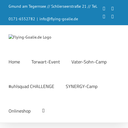
Zum
Gmund am Tegernsee // Schlierseerstraße 21 // Tel.
Inhalt
Facebook
Instagr
springen
LinkedIn
YouTub
0171-6552782
|
info@flying-goalie.de
Home
Torwart-Event
Vater-Sohn-Camp
#uhlsquad CHALLENGE
SYNERGY-Camp
Onlineshop