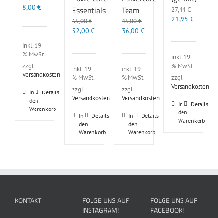
Ursprünglicher
Aktueller
8,00
€
Essentials
Team
27,44
€
Preis
Preis
Ursprünglicher
Aktuelle
21,95
€
65,00
€
45,00
€
war:
ist:
Preis
Preis
Ursprünglicher
Aktueller
Ursprünglicher
Aktueller
52,00
€
36,00
€
10,00 €
8,00 €.
war:
ist:
Preis
Preis
Preis
Preis
inkl. 19
27,44 €
21,95 €.
war:
ist:
war:
ist:
% MwSt.
inkl. 19
65,00 €
52,00 €.
45,00 €
36,00 €.
% MwSt.
zzgl.
inkl. 19
inkl. 19
Versandkosten
% MwSt.
% MwSt.
zzgl.
Versandkosten
zzgl.
zzgl.
In
Details
Versandkosten
Versandkosten
den
In
Details
Warenkorb
den
In
Details
In
Details
Warenkorb
den
den
Warenkorb
Warenkorb
KONTAKT
FOLGE UNS AUF
FOLGE UNS AUF
INSTAGRAM!
FACEBOOK!