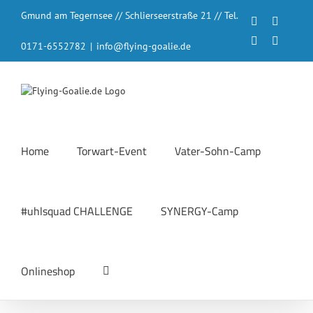
Zum
Gmund am Tegernsee // Schlierseerstraße 21 // Tel.
Inhalt
Facebook
Instagr
springen
LinkedIn
YouTub
0171-6552782
|
info@flying-goalie.de
Home
Torwart-Event
Vater-Sohn-Camp
#uhlsquad CHALLENGE
SYNERGY-Camp
Onlineshop