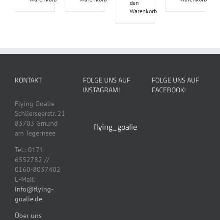
den
Warenkorb
KONTAKT
FOLGE UNS AUF
FOLGE UNS AUF
INSTAGRAM!
FACEBOOK!
Flying Goalie
Schlierseerstr. 21
83703 Gmund
flying_goalie
am Tegernsee
Tel.: 0171-
6552782 //
0160-8037402
E-Mail:
info@flying-
goalie.de
Über uns