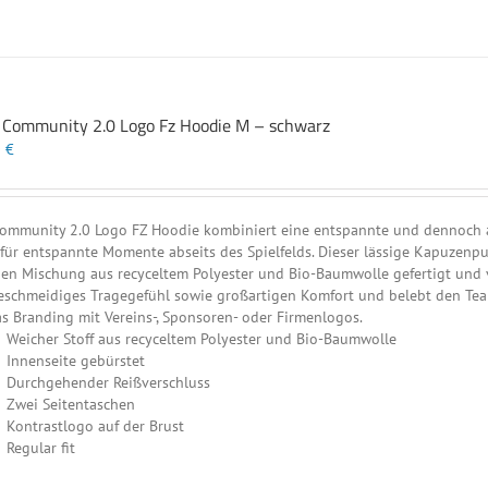
t Community 2.0 Logo Fz Hoodie M – schwarz
0
€
ommunity 2.0 Logo FZ Hoodie kombiniert eine entspannte und dennoch at
 für entspannte Momente abseits des Spielfelds. Dieser lässige Kapuzenp
en Mischung aus recyceltem Polyester und Bio-Baumwolle gefertigt und ve
eschmeidiges Tragegefühl sowie großartigen Komfort und belebt den Teamg
as Branding mit Vereins-, Sponsoren- oder Firmenlogos.
Weicher Stoff aus recyceltem Polyester und Bio-Baumwolle
Innenseite gebürstet
Durchgehender Reißverschluss
Zwei Seitentaschen
Kontrastlogo auf der Brust
Regular fit