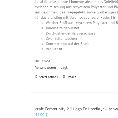
ideal für entspannte Momente abseits des Spielfel
weichen Mischung aus recyceltem Polyester und Bio
ein geschmeidiges Tragegefühl sowie großartigen K
für das Branding mit Vereins-, Sponsoren- oder Fir
Weicher Stoff aus recyceltem Polyester und
Innenseite gebürstet
Durchgehender Reißverschluss
Zwei Seitentaschen
Kontrastlogo auf der Brust
Regular fit
inkl. MwSt.
Versandkosten
zzgl.
Dieses
Select options
Details
Produkt
weist
mehrere
Varianten
auf.
craft Community 2.0 Logo Fz Hoodie Jr – sch
Die
Optionen
44,00
€