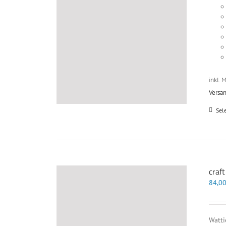
inkl. 
Versa
Sel
craft
84,0
Watti