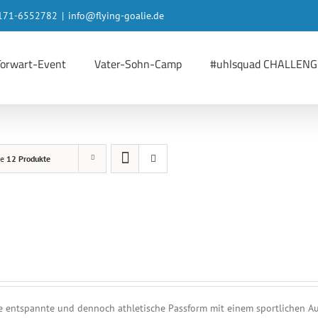
 0171-6552782
|
info@flying-goalie.de
Torwart-Event
Vater-Sohn-Camp
#uhlsquad CHALLENG
ge
12 Produkte
 entspannte und dennoch athletische Passform mit einem sportlichen Au