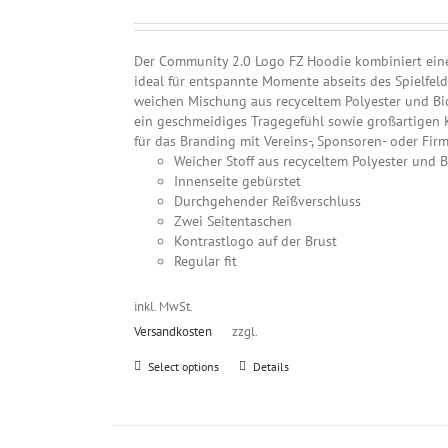
können
auf
der
Der Community 2.0 Logo FZ Hoodie kombiniert eine
Produktseite
ideal für entspannte Momente abseits des Spielfel
gewählt
weichen Mischung aus recyceltem Polyester und Bio
werden
ein geschmeidiges Tragegefühl sowie großartigen K
für das Branding mit Vereins-, Sponsoren- oder Fir
Weicher Stoff aus recyceltem Polyester und
Innenseite gebürstet
Durchgehender Reißverschluss
Zwei Seitentaschen
Kontrastlogo auf der Brust
Regular fit
inkl. MwSt.
Versandkosten
zzgl.
Dieses
Select options
Details
Produkt
weist
mehrere
Varianten