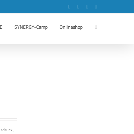
Facebook
Instagram
LinkedIn
YouTube
E
SYNERGY-Camp
Onlineshop
sdruck,