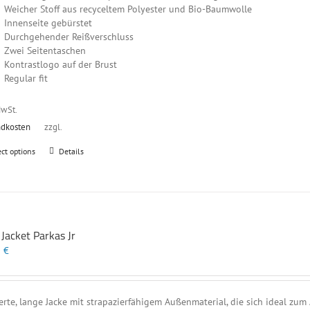
Weicher Stoff aus recyceltem Polyester und Bio-Baumwolle
Innenseite gebürstet
Durchgehender Reißverschluss
Zwei Seitentaschen
Kontrastlogo auf der Brust
Regular fit
MwSt.
ndkosten
zzgl.
Dieses
ect options
Details
Produkt
weist
mehrere
Varianten
auf.
 Jacket Parkas Jr
Die
Optionen
0
€
können
auf
der
erte, lange Jacke mit strapazierfähigem Außenmaterial, die sich ideal zu
Produktseite