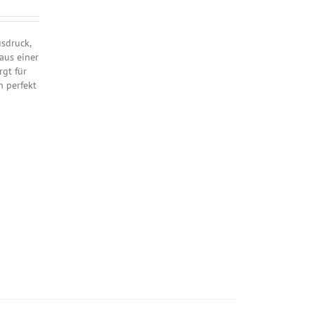
sdruck,
aus einer
rgt für
h perfekt