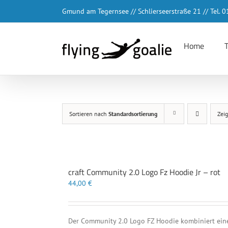
Zum
Gmund am Tegernsee // Schlierseerstraße 21 // Tel.
Inhalt
springen
Home
Sortieren nach
Standardsortierung
Zei
craft Community 2.0 Logo Fz Hoodie Jr – rot
44,00
€
Der Community 2.0 Logo FZ Hoodie kombiniert eine