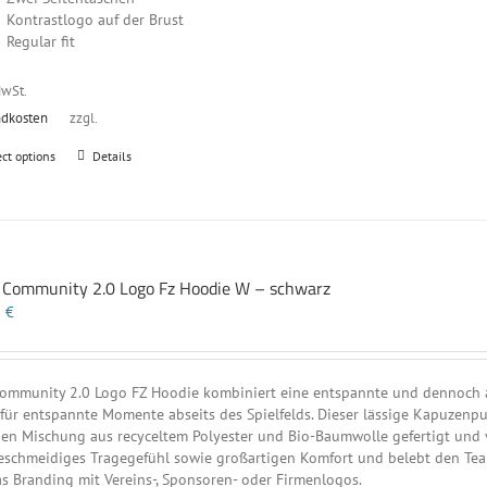
Kontrastlogo auf der Brust
Regular fit
MwSt.
ndkosten
zzgl.
Dieses
ect options
Details
Produkt
weist
mehrere
Varianten
auf.
t Community 2.0 Logo Fz Hoodie W – schwarz
Die
Optionen
0
€
können
auf
der
ommunity 2.0 Logo FZ Hoodie kombiniert eine entspannte und dennoch at
Produktseite
 für entspannte Momente abseits des Spielfelds. Dieser lässige Kapuzenp
gewählt
en Mischung aus recyceltem Polyester und Bio-Baumwolle gefertigt und ve
werden
eschmeidiges Tragegefühl sowie großartigen Komfort und belebt den Teamg
as Branding mit Vereins-, Sponsoren- oder Firmenlogos.