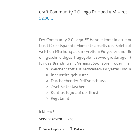
auf.
craft Community 2.0 Logo Fz Hoodie M – rot
Die
Optionen
52,00
€
können
auf
der
Der Community 2.0 Logo FZ Hoodie kombiniert eine
Produktseite
ideal für entspannte Momente abseits des Spielfel
gewählt
weichen Mischung aus recyceltem Polyester und Bio
werden
ein geschmeidiges Tragegefühl sowie großartigen K
für das Branding mit Vereins-, Sponsoren- oder Fir
Weicher Stoff aus recyceltem Polyester und
Innenseite gebürstet
Durchgehender Reißverschluss
Zwei Seitentaschen
Kontrastlogo auf der Brust
Regular fit
inkl. MwSt.
Versandkosten
zzgl.
Dieses
Select options
Details