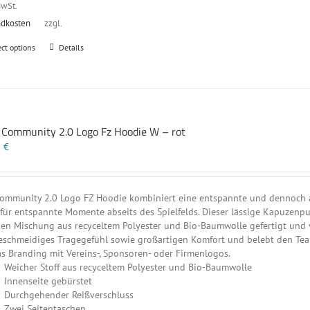
MwSt.
ndkosten
zzgl.
Dieses
ect options
Details
Produkt
weist
mehrere
Varianten
auf.
t Community 2.0 Logo Fz Hoodie W – rot
Die
Optionen
0
€
können
auf
der
ommunity 2.0 Logo FZ Hoodie kombiniert eine entspannte und dennoch at
Produktseite
 für entspannte Momente abseits des Spielfelds. Dieser lässige Kapuzenp
gewählt
en Mischung aus recyceltem Polyester und Bio-Baumwolle gefertigt und ve
werden
eschmeidiges Tragegefühl sowie großartigen Komfort und belebt den Teamg
as Branding mit Vereins-, Sponsoren- oder Firmenlogos.
Weicher Stoff aus recyceltem Polyester und Bio-Baumwolle
Innenseite gebürstet
Durchgehender Reißverschluss
Zwei Seitentaschen