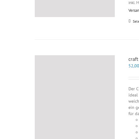
inkl. 
Versa
Sel
craf
52,0
Der C
ideal
weich
ein g
für d