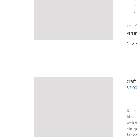
inkl. 
Versa
Sel
craf
52,0
Der C
ideal
weich
ein g
für d