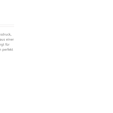
sdruck,
aus einer
rgt für
h perfekt