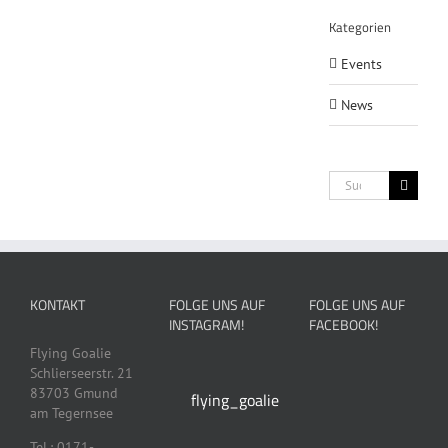
Kategorien
Events
News
Suche
nach:
KONTAKT
FOLGE UNS AUF
FOLGE UNS AUF
INSTAGRAM!
FACEBOOK!
Flying Goalie
Schlierseerstr. 21
83703 Gmund
flying_goalie
am Tegernsee
Tel.: 0171-