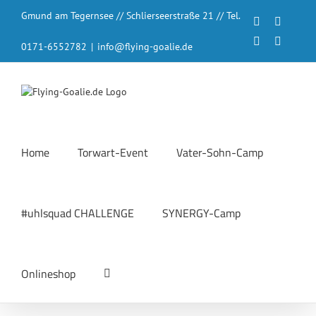
Zum
Gmund am Tegernsee // Schlierseerstraße 21 // Tel.
Inhalt
Facebook
Instagr
springen
LinkedIn
YouTub
0171-6552782
|
info@flying-goalie.de
Home
Torwart-Event
Vater-Sohn-Camp
#uhlsquad CHALLENGE
SYNERGY-Camp
Onlineshop