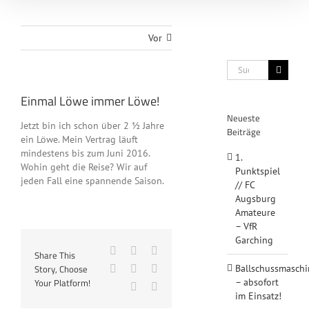
Vor
Suche
nach:
Einmal Löwe immer Löwe!
Neueste
Jetzt bin ich schon über 2 ½ Jahre
Beiträge
ein Löwe. Mein Vertrag läuft
mindestens bis zum Juni 2016.
1.
Wohin geht die Reise? Wir auf
Punktspiel
jeden Fall eine spannende Saison.
// FC
Augsburg
Amateure
– VfR
Garching
Facebook
X
Reddit
Share This
Story, Choose
LinkedIn
Tumblr
Pinterest
Ballschussmaschi
Your Platform!
– absofort
Vk
E-
im Einsatz!
Mail