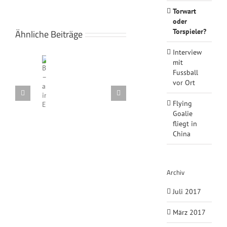
Torwart
oder
Torspieler?
Ähnliche Beiträge
Interview
mit
1.
Fussball
Punktspiel
vor Ort
//
Interview
Flying
Ballschussmaschine
Torwart
FC
mit
Goalie
–
Flying
oder
Augsburg
Fussball
fliegt
absofort
Goalie
Torspieler?
Amateure
vor
in
im
fliegt in
–
Ort
China
Einsatz!
China
VfR
Garching
Archiv
Juli 2017
März 2017