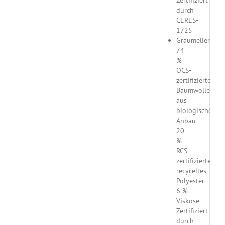
durch
CERES-
1725
Graumeliert:
74
%
OCS-
zertifizierte
Baumwolle
aus
biologischem
Anbau
20
%
RCS-
zertifiziertes
recyceltes
Polyester
6 %
Viskose
Zertifiziert
durch