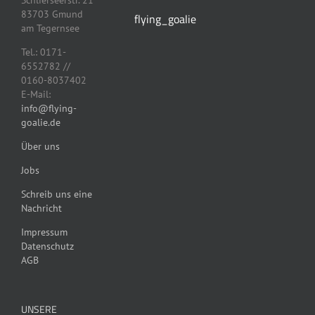
Schlierseerstr. 21
gewählt
werden
83703 Gmund
flying_goalie
werden
am Tegernsee
Tel.: 0171-
6552782 //
0160-8037402
E-Mail:
info@flying-
goalie.de
Über uns
Jobs
Schreib uns eine
Nachricht
Impressum
Datenschutz
AGB
UNSERE