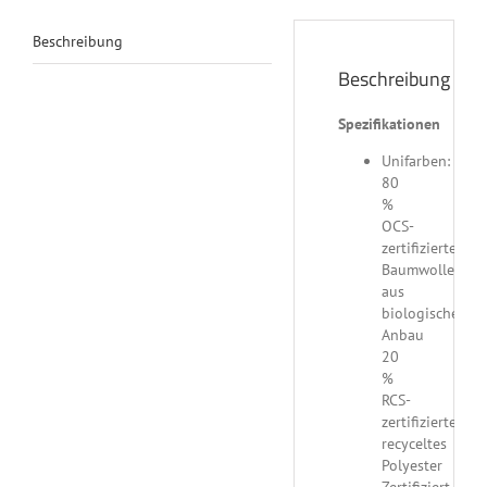
Beschreibung
Beschreibung
Spezifikationen
Unifarben:
80
%
OCS-
zertifizierte
Baumwolle
aus
biologischem
Anbau
20
%
RCS-
zertifiziertes
recyceltes
Polyester
Zertifiziert