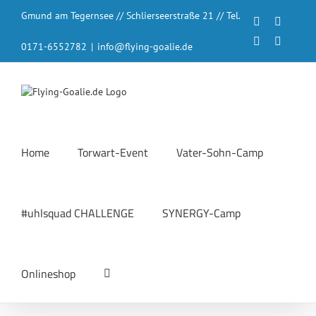
Zum
Gmund am Tegernsee // Schlierseerstraße 21 // Tel.
Inhalt
Facebook
Instagr
springen
LinkedIn
YouTub
0171-6552782
|
info@flying-goalie.de
Home
Torwart-Event
Vater-Sohn-Camp
#uhlsquad CHALLENGE
SYNERGY-Camp
Onlineshop