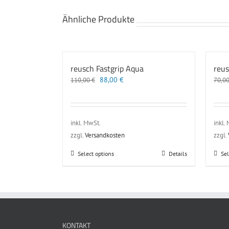
Ähnliche Produkte
reusch Fastgrip Aqua
reus
Ursprünglicher
Aktueller
88,00
€
110,00
€
70,0
Preis
Preis
war:
ist:
110,00 €
88,00 €.
inkl. MwSt.
inkl.
zzgl.
Versandkosten
zzgl.
Dieses
Select options
Details
Sel
Produkt
weist
mehrere
Varianten
auf.
Die
KONTAKT
Optionen