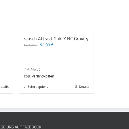
reusch Attrakt Gold X NC Gravity
Ursprünglicher
Aktueller
96,00
€
120,00
€
Preis
Preis
war:
ist:
120,00 €
96,00 €.
inkl. MwSt.
zzgl.
Versandkosten
Dieses
etails
Select options
Details
Produkt
weist
mehrere
Varianten
auf.
Die
LGE UNS AUF FACEBOOK!
Optionen