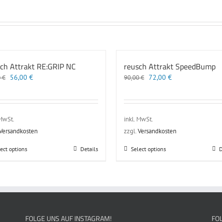
ch Attrakt RE:GRIP NC
reusch Attrakt SpeedBump
Ursprünglicher
Aktueller
Ursprünglicher
Aktueller
56,00
€
72,00
€
0
€
90,00
€
Preis
Preis
Preis
Preis
war:
ist:
war:
ist:
70,00 €
56,00 €.
90,00 €
72,00 €.
 MwSt.
inkl. MwSt.
Versandkosten
zzgl.
Versandkosten
Dieses
Dieses
ect options
Details
Select options
D
Produkt
Produkt
weist
weist
mehrere
mehrere
Varianten
Varianten
auf.
auf.
Die
Die
FOLGE UNS AUF INSTAGRAM!
FO
Optionen
Optionen