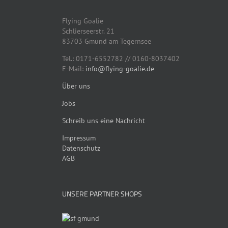
können
auf
Flying Goalie
der
Schlierseerstr. 21
Produktseite
83703 Gmund am Tegernsee
gewählt
werden
Tel.: 0171-6552782 // 0160-8037402
E-Mail:
info@flying-goalie.de
Über uns
Jobs
Schreib uns eine Nachricht
Impressum
Datenschutz
AGB
UNSERE PARTNER SHOPS