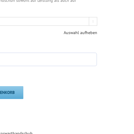
ndschuh sowohl auf Leistung als auch auf

Auswahl aufheben
RENKORB
torwarthandschuh