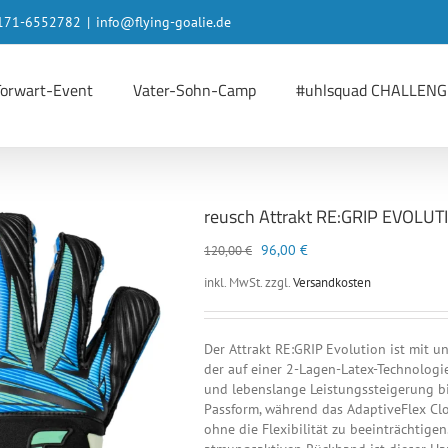
 0171-6552782
|
info@flying-goalie.de
Torwart-Event
Vater-Sohn-Camp
#uhlsquad CHALLENG
reusch Attrakt RE:GRIP EVOLUT
Ursprünglicher
Aktueller
96,00
€
120,00
€
Preis
Preis
inkl. MwSt.
zzgl.
Versandkosten
war:
ist:
120,00 €
96,00 €.
Der Attrakt RE:GRIP Evolution ist mit u
der auf einer 2-Lagen-Latex-Technologie
und lebenslange Leistungssteigerung bie
Passform, während das AdaptiveFlex Clo
ohne die Flexibilität zu beeinträchtige