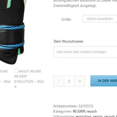
atmungsaktiven Rückhand ist dieser Ha
Zweckmäßigkeit ausgelegt.
Größe
Dein Wunschname
IN DEN WA
reusch
Attrakt
RE:GRIP
EVOLUTION
Menge
Artikelnummer:
5670555
Kategorien:
RE:GRIP
,
reusch
Schlagwörter:
evolution
,
regrip
,
reusch
,