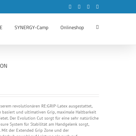
Facebook
Instagram
LinkedIn
YouTube
E
SYNERGY-Camp
Onlineshop
ION
nserem revolutionären RE:GRIP-Latex ausgestattet,
 basiert und ultimativen Grip, maximale Haltbarkeit
tet. Der Evolution Cut sorgt für eine sehr natürliche
sure System für Stabilität am Handgelenk sorgt,
n. Mit der Extended Grip Zone und der