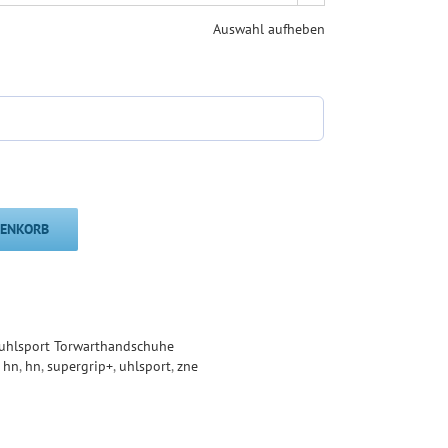
Auswahl aufheben
RENKORB
uhlsport Torwarthandschuhe
 hn
,
hn
,
supergrip+
,
uhlsport
,
zne