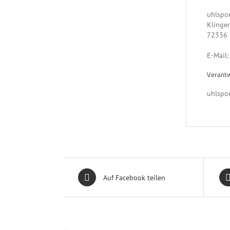
uhlspo
Klingen
72336 
E-Mail
Verantw
uhlspo
Auf Facebook teilen