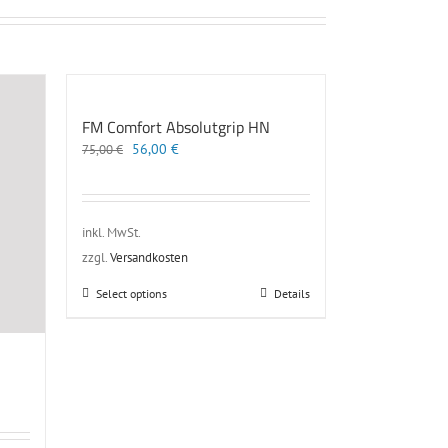
FM Comfort Absolutgrip HN
Ursprünglicher
Aktueller
56,00
€
75,00
€
Preis
Preis
war:
ist:
75,00 €
56,00 €.
inkl. MwSt.
zzgl.
Versandkosten
Dieses
Select options
Details
Produkt
weist
mehrere
Varianten
auf.
Die
Optionen