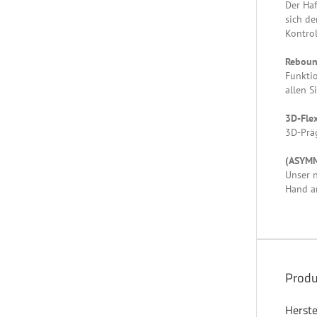
Der Haf
sich d
Kontrol
Reboun
Funktio
allen S
3D-Flex
3D-Präg
(ASYMM
Unser n
Hand an
Produ
Herste