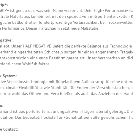
rip+:
IP+ ist genau das, was sein Name verspricht: Dein High- Performance-Ha
trale Naturlatex, kombiniert mit den speziell von uhlsport entwickelten 
liche Ballkontrolle. Hundertprozentige Verlässlichkeit bei Trockenwette
e Performance. Dieser Haftschaum setzt neue Maßstäbe!
gative:
eliebt. Unser HALF NEGATIVE liefert die perfekte Balance aus Technologie
erhand eingearbeiteten Schichteln sorgen für einen angenehmen Tragek
htkonstruktion eine enge Passform garantiert. Unser Versprechen an dich
rdentlichem Wohlfühlfaktor.
x System:
ive Verschlusstechnologie mit flügelartigem Aufbau sorgt für eine opti
maximale Flexibilität sowie Stabilität. Die Enden der Verschlusslaschen, 
tern sowohl das Öffnen und Verschließen als auch das Anziehen des Han
e:
rhand ist aus perforiertem, atmungsaktivem Trägermaterial gefertigt. Di
kulation. Das bedeutet: höchste Funktionalität bei außergewöhnlichem T
e Contact: