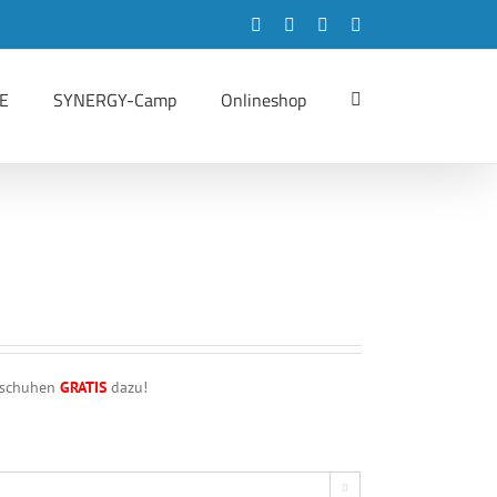
Facebook
Instagram
LinkedIn
YouTube
E
SYNERGY-Camp
Onlineshop
dschuhen
GRATIS
dazu!
