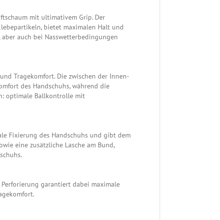
ftschaum mit ultimativem Grip. Der
Klebepartikeln, bietet maximalen Halt und
r, aber auch bei Nasswetterbedingungen
 und Tragekomfort. Die zwischen der Innen-
omfort des Handschuhs, während die
: optimale Ballkontrolle mit
male Fixierung des Handschuhs und gibt dem
sowie eine zusätzliche Lasche am Bund,
dschuhs.
e Perforierung garantiert dabei maximale
ragekomfort.