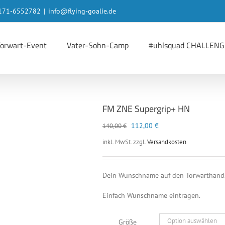
 0171-6552782
|
info@flying-goalie.de
Torwart-Event
Vater-Sohn-Camp
#uhlsquad CHALLENG
FM ZNE Supergrip+ HN
Ursprünglicher
Aktueller
112,00
€
140,00
€
Preis
Preis
inkl. MwSt.
zzgl.
Versandkosten
war:
ist:
140,00 €
112,00 €.
Dein Wunschname auf den Torwarthan
Einfach Wunschname eintragen.
Größe