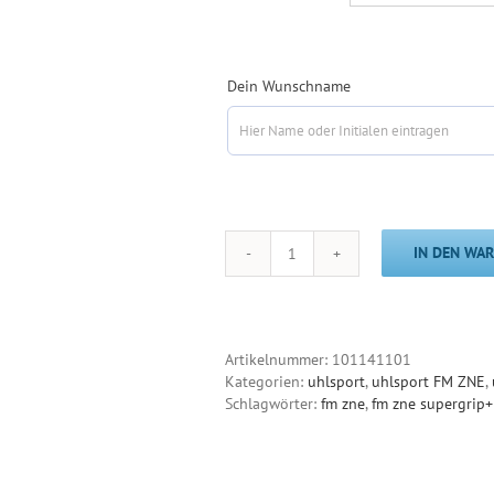
Dein Wunschname
IN DEN WA
FM
ZNE
Supergrip+
HN
Menge
Artikelnummer:
101141101
Kategorien:
uhlsport
,
uhlsport FM ZNE
,
Schlagwörter:
fm zne
,
fm zne supergrip+