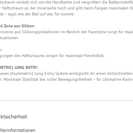
tschaum wickelt sich um die Handkante und vergrößert die Ballkontaktflä
er Haftschaum an der Innenseite hoch und gibt beim Fangen maximalen 
le – egal, wie der Ball auf das Tor kommt.
d Zone aus Silikon:
nszone aus Silikonapplikationen im Bereich der Faustzone sorgt für maxi
ituationen.
:
ungen des Haftschaums sorgen für maximale Flexibilität.
ETRIC) LONG ENTRY:
eues (Asymmetric) Long Entry System ermöglicht dir einen blitzschnellen
. Maximale Stabilität bei voller Bewegungsfreiheit – für ultimative Kontro
ktsicherheit
llerinformationen