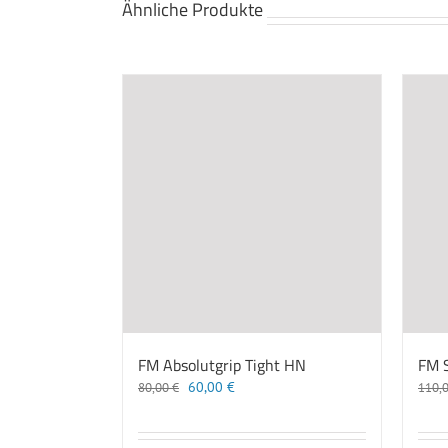
Ähnliche Produkte
FM Absolutgrip Tight HN
FM 
Ursprünglicher
Aktueller
60,00
€
80,00
€
110,
Preis
Preis
war:
ist:
80,00 €
60,00 €.