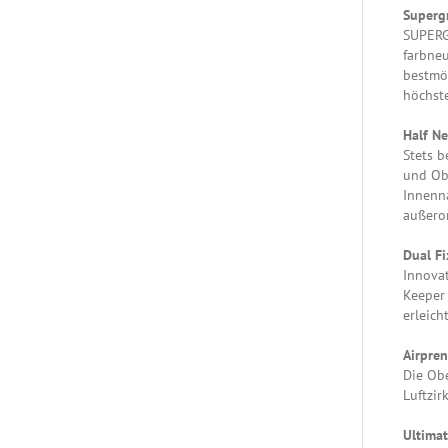
Superg
SUPERGR
farbneu
bestmög
höchst
Half Ne
Stets b
und Ob
Innenna
außero
Dual Fi
Innovat
Keeper 
erleich
Airpren
Die Obe
Luftzir
Ultimat