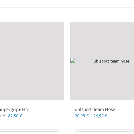
Supergrip+ HN
uhlsport Team Hose
Ursprünglicher
Aktueller
82,50
€
20,99
€
–
24,99
€
00
€
Preis
Preis
war:
ist:
110,00 €
82,50 €.