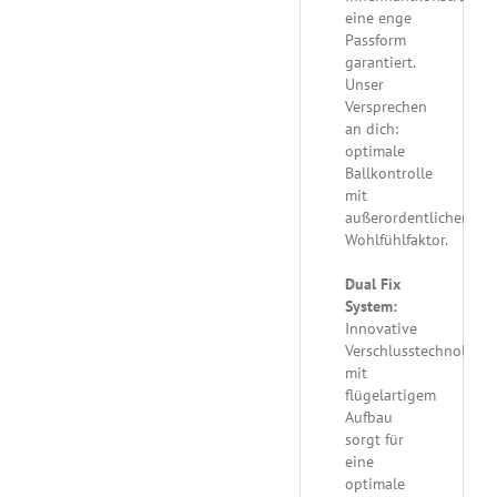
eine enge
Passform
garantiert.
Unser
Versprechen
an dich:
optimale
Ballkontrolle
mit
außerordentlichem
Wohlfühlfaktor.
Dual Fix
System:
Innovative
Verschlusstechnologie
mit
flügelartigem
Aufbau
sorgt für
eine
optimale