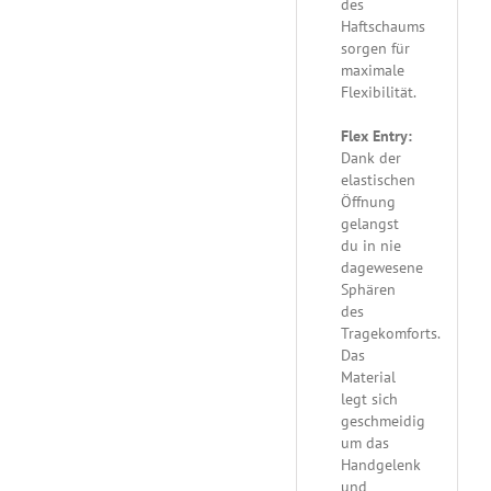
des
Haftschaums
sorgen für
maximale
Flexibilität.
Flex Entry:
Dank der
elastischen
Öffnung
gelangst
du in nie
dagewesene
Sphären
des
Tragekomforts.
Das
Material
legt sich
geschmeidig
um das
Handgelenk
und