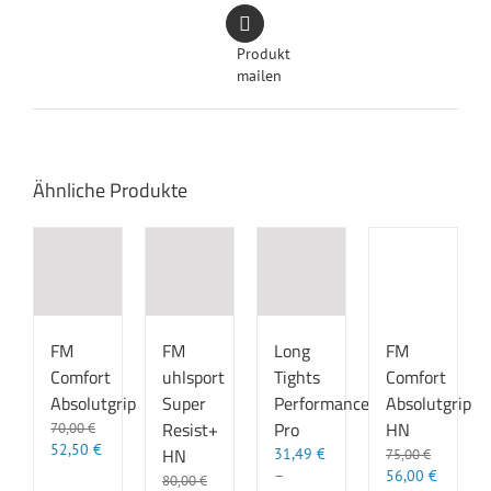
Produkt
mailen
Ähnliche Produkte
FM
FM
Long
FM
Comfort
uhlsport
Tights
Comfort
Absolutgrip
Super
Performance
Absolutgrip
Resist+
Pro
HN
70,00
€
Ursprünglicher
Aktueller
52,50
€
HN
31,49
€
75,00
€
Preis
Preis
Ursprünglicher
Aktuelle
–
56,00
€
80,00
€