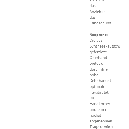
das
Anziehen
des
Handschuhs.
Neoprene:
Die aus
Synthesekautschuk
gefertigte
Oberhand
bietet dir
durch ihre
hohe
Dehnbarkeit
optimale
Flexibilität
im
Handkörper
und einen
höchst
angenehmen
Tragekomfort.