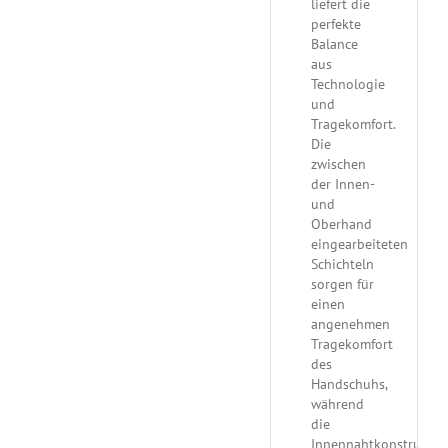
liefert die
perfekte
Balance
aus
Technologie
und
Tragekomfort.
Die
zwischen
der Innen-
und
Oberhand
eingearbeiteten
Schichteln
sorgen für
einen
angenehmen
Tragekomfort
des
Handschuhs,
während
die
Innennahtkonstruktio