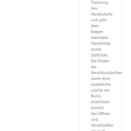
Fixierung
des
Handschuhs
und gibt
dem
Keeper
maximale
Flexibilität
sowie
Stabilität.
Die Enden
der
Verschlusslaschen,
sowie eine
zusätzliche
Lasche am
Bund,
erleichtern
sowohl
das Öffnen
und
Verschließen
als auch