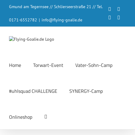
Zum
Gmund am Tegernsee // Schlierseerstraße 21 // Tel.
Inhalt
Facebook
Instagr
springen
LinkedIn
YouTub
0171-6552782
|
info@flying-goalie.de
Home
Torwart-Event
Vater-Sohn-Camp
#uhlsquad CHALLENGE
SYNERGY-Camp
Onlineshop