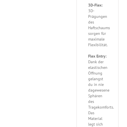
3D-Flex:
3D-
Prägungen
des
Haftschaums
sorgen für
maximale
Flexibilität.
Flex Entry:
Dank der
elastischen
Öffnung
gelangst
du in nie
dagewesene
Sphären
des
Tragekomforts.
Das
Material
legt sich