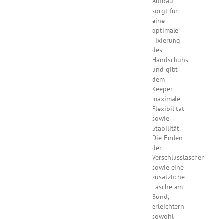
Aufbau
sorgt für
eine
optimale
Fixierung
des
Handschuhs
und gibt
dem
Keeper
maximale
Flexibilität
sowie
Stabilität.
Die Enden
der
Verschlusslaschen,
sowie eine
zusätzliche
Lasche am
Bund,
erleichtern
sowohl