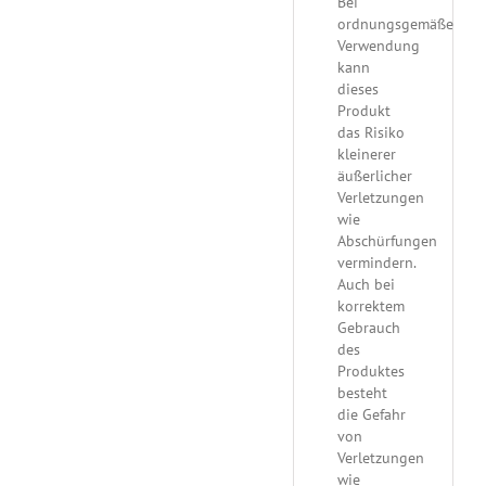
Bei
ordnungsgemäßer
Verwendung
kann
dieses
Produkt
das Risiko
kleinerer
äußerlicher
Verletzungen
wie
Abschürfungen
vermindern.
Auch bei
korrektem
Gebrauch
des
Produktes
besteht
die Gefahr
von
Verletzungen
wie