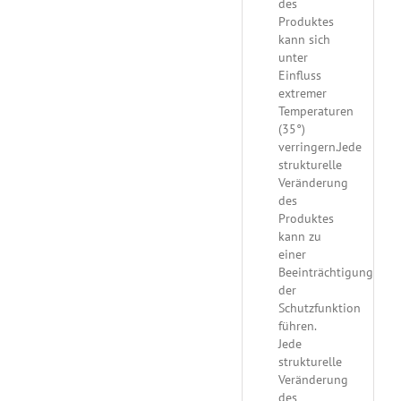
des
Produktes
kann sich
unter
Einfluss
extremer
Temperaturen
(35°)
verringern.Jede
strukturelle
Veränderung
des
Produktes
kann zu
einer
Beeinträchtigung
der
Schutzfunktion
führen.
Jede
strukturelle
Veränderung
des