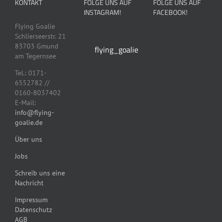
KONTAKT
FOLGE UNS AUF
FOLGE UNS AUF
der
können
auf
Produktseit
INSTAGRAM!
FACEBOOK!
Produktseite
auf
der
gewählt
gewählt
der
Produktseite
Flying Goalie
werden
werden
Produktseite
gewählt
Schlierseerstr. 21
gewählt
werden
83703 Gmund
flying_goalie
werden
am Tegernsee
Tel.: 0171-
6552782 //
0160-8037402
E-Mail:
info@flying-
goalie.de
Über uns
Jobs
Schreib uns eine
Nachricht
Impressum
Datenschutz
AGB