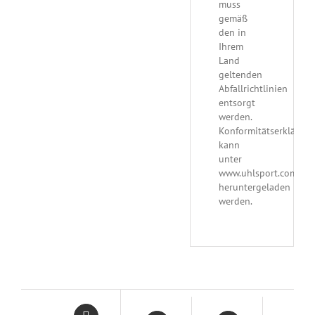
muss
gemäß
den in
Ihrem
Land
geltenden
Abfallrichtlinien
entsorgt
werden.
Konformitätserklärun
kann
unter
www.uhlsport.com/de
heruntergeladen
werden.