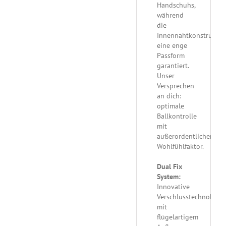
Handschuhs,
während
die
Innennahtkonstruktio
eine enge
Passform
garantiert.
Unser
Versprechen
an dich:
optimale
Ballkontrolle
mit
außerordentlichem
Wohlfühlfaktor.
Dual Fix
System:
Innovative
Verschlusstechnologie
mit
flügelartigem