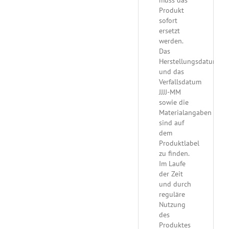
muss das
Produkt
sofort
ersetzt
werden.
Das
Herstellungsdatum
und das
Verfallsdatum
JJJJ-MM
sowie die
Materialangaben
sind auf
dem
Produktlabel
zu finden.
Im Laufe
der Zeit
und durch
reguläre
Nutzung
des
Produktes