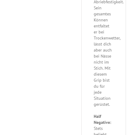
Abriebfestigkeit.
Sein
gesamtes
Können
entfaltet
er bei
Trockenwetter,
lässt dich
aber auch
bei Nässe
nicht im
Stich. Mit
diesem
Grip bist
du für
jede
Situation
gerüstet.
Half
Negative:
Stets
beliebt.