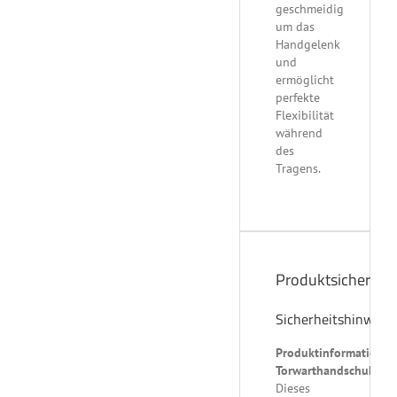
geschmeidig
um das
Handgelenk
und
ermöglicht
perfekte
Flexibilität
während
des
Tragens.
Produktsicherheit
Sicherheitshinweis
Produktinformation
Torwarthandschuhe:
Dieses