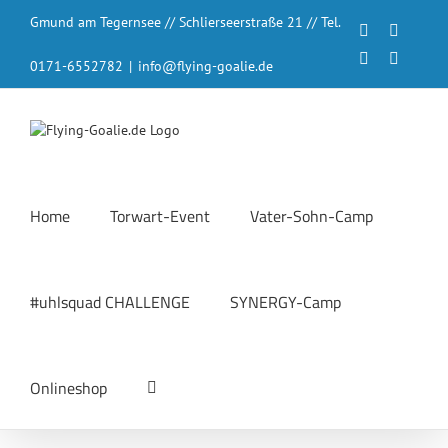
Zum
Gmund am Tegernsee // Schlierseerstraße 21 // Tel.
Inhalt
Facebook
Instagr
springen
LinkedIn
YouTub
0171-6552782
|
info@flying-goalie.de
Home
Torwart-Event
Vater-Sohn-Camp
#uhlsquad CHALLENGE
SYNERGY-Camp
Onlineshop