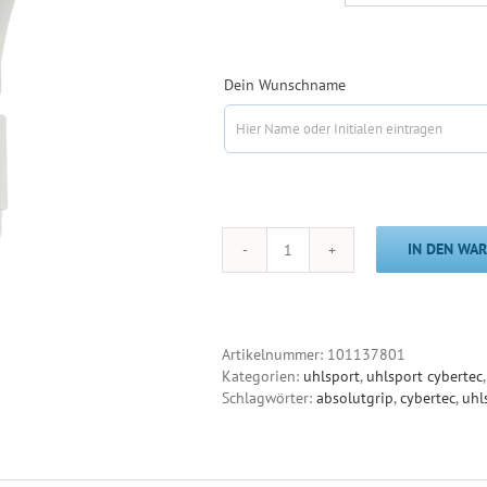
Dein Wunschname
IN DEN WA
FM
Cybertec
Absolutgrip
HN
Fit
Artikelnummer:
101137801
Menge
Kategorien:
uhlsport
,
uhlsport cybertec
Schlagwörter:
absolutgrip
,
cybertec
,
uhl