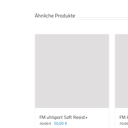
Ähnliche Produkte
FM uhlsport Soft Resist+
FM A
Ursprünglicher
Aktueller
30,00
€
40,00
€
70,0