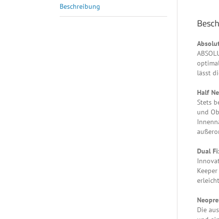
Beschreibung
Besch
Absolut
ABSOLUT
optimal
lässt d
Half Ne
Stets b
und Ob
Innenna
außero
Dual Fi
Innovat
Keeper 
erleich
Neopre
Die aus