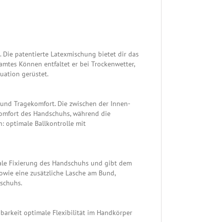
Die patentierte Latexmischung bietet dir das
amtes Können entfaltet er bei Trockenwetter,
tuation gerüstet.
 und Tragekomfort. Die zwischen der Innen-
omfort des Handschuhs, während die
: optimale Ballkontrolle mit
male Fixierung des Handschuhs und gibt dem
sowie eine zusätzliche Lasche am Bund,
dschuhs.
barkeit optimale Flexibilität im Handkörper