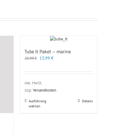
Tube It Paket – marine
Ursprünglicher
Aktueller
13,99
€
20,99
€
Preis
Preis
war:
ist:
20,99 €
13,99 €.
inkl. MwSt.
zzgl.
Versandkosten
Dieses
Ausführung
Details
wählen
Produkt
weist
mehrere
Varianten
auf.