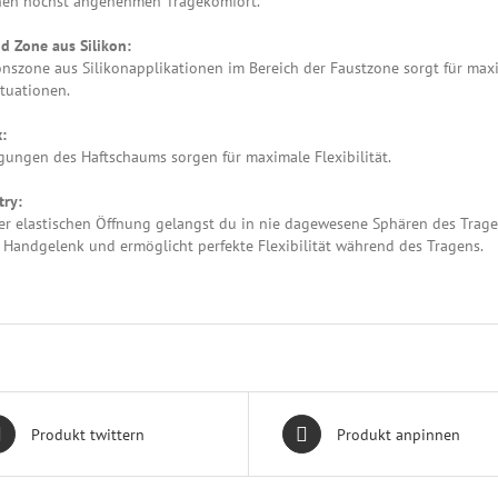
nen höchst angenehmen Tragekomfort.
d Zone aus Silikon:
nszone aus Silikonapplikationen im Bereich der Faustzone sorgt für maxi
ituationen.
:
ungen des Haftschaums sorgen für maximale Flexibilität.
try:
r elastischen Öffnung gelangst du in nie dagewesene Sphären des Tragek
Handgelenk und ermöglicht perfekte Flexibilität während des Tragens.
Produkt twittern
Produkt anpinnen