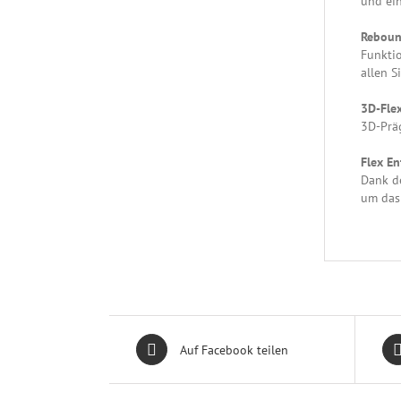
und ei
Reboun
Funktio
allen S
3D-Flex
3D-Präg
Flex En
Dank de
um das 
Auf Facebook teilen