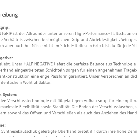
reibung
grip:
GRIP ist der Allrounder unter unseren High-Performance- Haftschäumen. 
e Verhältnis zwischen bestmöglichem Grip und Abriebfestigkeit. Sein ges
ich aber auch bei Nässe nicht im Stich. Mit diesem Grip bist du für jede Si
gative:
eliebt. Unser HALF NEGATIVE liefert die perfekte Balance aus Technologie
erhand eingearbeiteten Schichteln sorgen für einen angenehmen Tragek
htkonstruktion eine enge Passform garantiert. Unser Versprechen an dich
rdentlichem Wohlfühlfaktor.
x System:
ive Verschlusstechnologie mit flügelartigem Aufbau sorgt für eine opti
maximale Flexibilität sowie Stabilität. Die Enden der Verschlusslaschen, 
tern sowohl das Öffnen und Verschließen als auch das Anziehen des Han
ne:
 Synthesekautschuk gefertigte Oberhand bietet dir durch ihre hohe Dehn