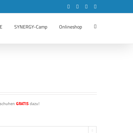
Facebook
Instagram
LinkedIn
YouTube
E
SYNERGY-Camp
Onlineshop
dschuhen
GRATIS
dazu!
