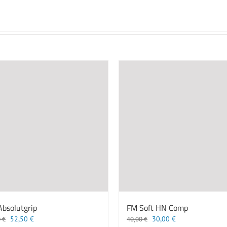
bsolutgrip
FM Soft HN Comp
Ursprünglicher
Aktueller
Ursprünglicher
Aktueller
52,50
€
30,00
€
0
€
40,00
€