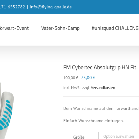
 0171-6552782
|
info@flying-goalie.de
Torwart-Event
Vater-Sohn-Camp
#uhlsquad CHALLENG
FM Cybertec Absolutgrip HN Fit
Ursprünglicher
Aktueller
75,00
€
100,00
€
Preis
Preis
inkl. MwSt.
zzgl.
Versandkosten
war:
ist:
100,00 €
75,00 €.
Dein Wunschname auf den Torwarthan
Einfach Wunschname eintragen.
Größe