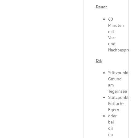
Dauer
60
Minuten
mit
Vor-
und
Nachbesprechu
Ort
Stützpunkt
Gmund
am
Tegernsee
Stützpunkt
Rottach-
Egern
oder
bei
dir
im