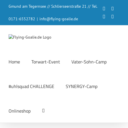
Zum
Gmund am Tegernsee // Schlierseerstraße 21 // Tel.
Inhalt
Facebook
Instagr
springen
LinkedIn
YouTub
0171-6552782
|
info@flying-goalie.de
Home
Torwart-Event
Vater-Sohn-Camp
#uhlsquad CHALLENGE
SYNERGY-Camp
Onlineshop