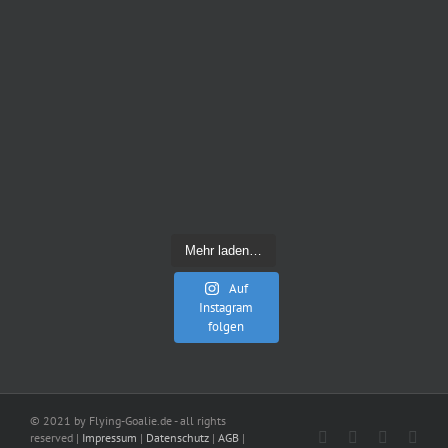
Mehr laden…
Auf
Instagram
folgen
© 2021 by Flying-Goalie.de - all rights
Facebook
Instagram
LinkedIn
You
reserved |
Impressum
|
Datenschutz
|
AGB
|