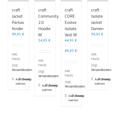
craft
craft
craft
craft
Jacket
Community
CORE
Isolate
Parkas
2.0
Evolve
Jacket
Kinder
Hoodie
Isolate
Damen
M
Vest M
99,95
€
99,95
€
54,95
€
44,95
€
–
89,95
€
inkl.
inkl.
MwSt.
MwSt.
inkl.
MwSt.
zzgl.
zzgl.
Versandkosten
Versandkosten
inkl.
zzgl.
MwSt.
Versandkosten
Dieses
Dieses
Ausführung
Details
Ausführung
Details
zzgl.
wählen
wählen
Produkt
Produkt
Dieses
Ausführung
Details
Versandkosten
weist
weist
wählen
Produkt
mehrere
mehrere
weist
Dieses
Ausführung
Details
Varianten
Varianten
wählen
mehrere
Produkt
auf.
auf.
Varianten
weist
Die
Die
auf.
mehrere
Optionen
Optionen