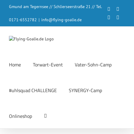
Zum
Gmund am Tegernsee // Schlierseerstraße 21 // Tel.
Inhalt
Facebook
Instagr
springen
LinkedIn
YouTub
0171-6552782
|
info@flying-goalie.de
Home
Torwart-Event
Vater-Sohn-Camp
#uhlsquad CHALLENGE
SYNERGY-Camp
Onlineshop