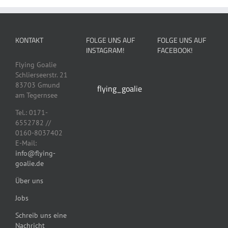
Die
Varianten
können
können
Optionen
auf.
auf
auf
können
Die
der
der
auf
Optionen
KONTAKT
FOLGE UNS AUF
FOLGE UNS AUF
Produktseite
Produktseit
der
können
INSTAGRAM!
FACEBOOK!
gewählt
gewählt
Produktseite
auf
werden
werden
gewählt
der
Flying Goalie
werden
Produktseite
Schlierseerstr. 21
gewählt
83703 Gmund
flying_goalie
werden
am Tegernsee
Tel.: 0171-
6552782 //
0160-8037402
E-Mail:
info@flying-
goalie.de
Über uns
Jobs
Schreib uns eine
Nachricht