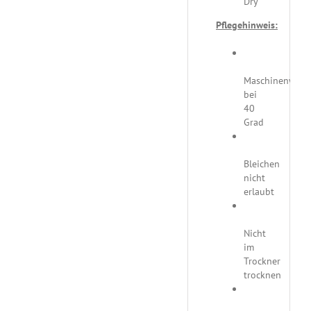
Dry
Pflegehinweis:
Maschinenwäsc
bei
40
Grad
Bleichen
nicht
erlaubt
Nicht
im
Trockner
trocknen