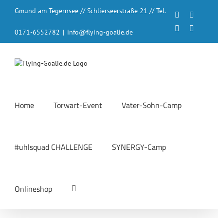
Zum
Gmund am Tegernsee // Schlierseerstraße 21 // Tel.
Inhalt
Facebook
Instagr
springen
LinkedIn
YouTub
0171-6552782
|
info@flying-goalie.de
Home
Torwart-Event
Vater-Sohn-Camp
#uhlsquad CHALLENGE
SYNERGY-Camp
Onlineshop