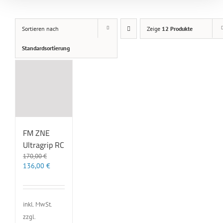
Sortieren nach
Zeige
12 Produkte
Standardsortierung
FM ZNE
Ultragrip RC
170,00
€
Ursprünglicher
Aktueller
136,00
€
Preis
Preis
war:
ist:
170,00 €
136,00 €.
inkl. MwSt.
zzgl.