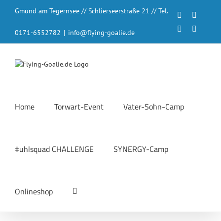
Zum
Gmund am Tegernsee // Schlierseerstraße 21 // Tel.
Inhalt
Facebook
Instagr
springen
LinkedIn
YouTub
0171-6552782
|
info@flying-goalie.de
Home
Torwart-Event
Vater-Sohn-Camp
#uhlsquad CHALLENGE
SYNERGY-Camp
Onlineshop