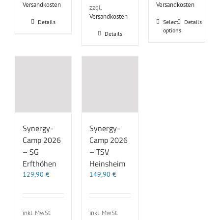
Versandkosten
Versandkosten
zzgl.
Versandkosten
Dieses
Details
Select
Details
options
Produkt
Details
weist
mehrere
Varianten
auf.
Die
Optionen
können
auf
der
Synergy-
Synergy-
Produktseite
Camp 2026
Camp 2026
gewählt
werden
– SG
– TSV
Erfthöhen
Heinsheim
129,90
€
149,90
€
inkl. MwSt.
inkl. MwSt.