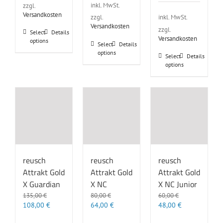
inkl. MwSt.
zzgl.
50,00 €
40,00 €.
Versandkosten
inkl. MwSt.
zzgl.
Versandkosten
zzgl.
Dieses
Select
Details
Versandkosten
options
Produkt
Dieses
Select
Details
weist
options
Produkt
Dieses
Select
Details
mehrere
weist
options
Produkt
Varianten
mehrere
weist
auf.
Varianten
mehrere
Die
auf.
Varianten
Optionen
Die
auf.
können
Optionen
Die
auf
können
Optionen
der
auf
können
Produktseite
der
auf
gewählt
Produktseite
der
reusch
reusch
reusch
werden
gewählt
Produktseite
Attrakt Gold
Attrakt Gold
Attrakt Gold
werden
gewählt
X Guardian
X NC
X NC Junior
werden
135,00
€
80,00
€
60,00
€
Ursprünglicher
Aktueller
Ursprünglicher
Aktueller
Ursprünglicher
Aktueller
108,00
€
64,00
€
48,00
€
Preis
Preis
Preis
Preis
Preis
Preis