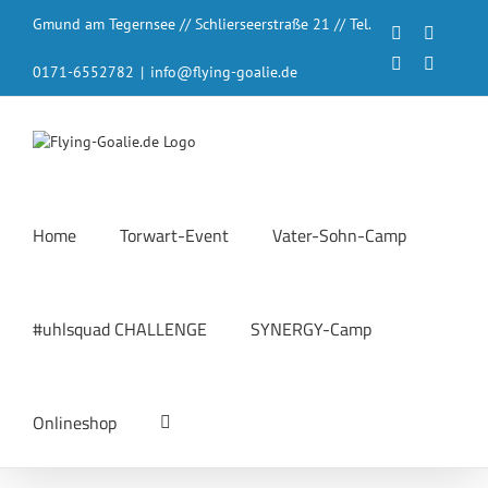
Zum
Gmund am Tegernsee // Schlierseerstraße 21 // Tel.
Inhalt
Facebook
Instagr
springen
LinkedIn
YouTub
0171-6552782
|
info@flying-goalie.de
Home
Torwart-Event
Vater-Sohn-Camp
#uhlsquad CHALLENGE
SYNERGY-Camp
Onlineshop