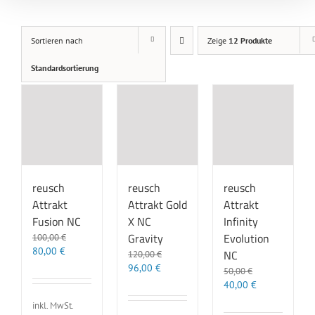
Sortieren nach
Zeige
12 Produkte
Standardsortierung
reusch
reusch
reusch
Attrakt Gold
Attrakt
Attrakt
X NC
Fusion NC
Infinity
Gravity
Evolution
100,00
€
Ursprünglicher
Aktueller
80,00
€
NC
120,00
€
Preis
Preis
Ursprünglicher
Aktueller
96,00
€
50,00
€
war:
ist:
Preis
Preis
Ursprünglicher
Aktueller
40,00
€
100,00 €
80,00 €.
war:
ist:
Preis
Preis
inkl. MwSt.
120,00 €
96,00 €.
war:
ist: