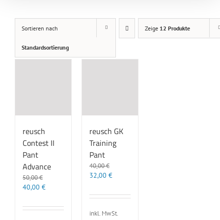
Sortieren nach
Zeige
12 Produkte
Standardsortierung
reusch
reusch GK
Contest II
Training
Pant
Pant
Advance
40,00
€
Ursprünglicher
Aktueller
32,00
€
50,00
€
Preis
Preis
Ursprünglicher
Aktueller
40,00
€
war:
ist:
Preis
Preis
40,00 €
32,00 €.
war:
ist:
inkl. MwSt.
50,00 €
40,00 €.