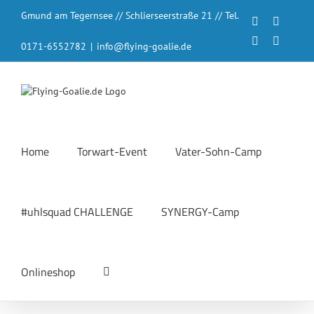
Zum
Gmund am Tegernsee // Schlierseerstraße 21 // Tel.
Inhalt
Facebook
Instagr
springen
LinkedIn
YouTub
0171-6552782
|
info@flying-goalie.de
Home
Torwart-Event
Vater-Sohn-Camp
#uhlsquad CHALLENGE
SYNERGY-Camp
Onlineshop