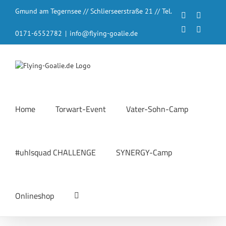
Zum
Gmund am Tegernsee // Schlierseerstraße 21 // Tel.
Inhalt
Facebook
Instagr
springen
LinkedIn
YouTub
0171-6552782
|
info@flying-goalie.de
Home
Torwart-Event
Vater-Sohn-Camp
#uhlsquad CHALLENGE
SYNERGY-Camp
Onlineshop