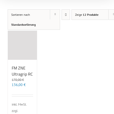
Sortieren nach
Zeige
12 Produkte
Standardsortierung
FM ZNE
Ultragrip RC
170,00
€
Ursprünglicher
Aktueller
136,00
€
Preis
Preis
war:
ist:
170,00 €
136,00 €.
inkl. MwSt.
zzgl.