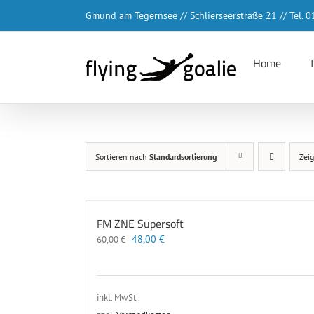
Zum
Gmund am Tegernsee // Schlierseerstraße 21 // Tel.
Inhalt
springen
Home
Sortieren nach
Standardsortierung
Zei
FM ZNE Supersoft
Ursprünglicher
Aktueller
48,00
€
60,00
€
Preis
Preis
war:
ist:
60,00 €
48,00 €.
inkl. MwSt.