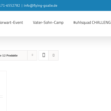
 0171-6552782
|
info@flying-goalie.de
Torwart-Event
Vater-Sohn-Camp
#uhlsquad CHALLENG
ge
12 Produkte