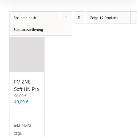
Sortieren nach
Zeige
12 Produkte
Standardsortierung
FM ZNE
Soft HN Pro
50,00
€
Ursprünglicher
Aktueller
40,00
€
Preis
Preis
war:
ist:
50,00 €
40,00 €.
inkl. MwSt.
zzgl.