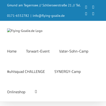
Zum
Gmund am Tegernsee // Schlierseerstraße 21 // Tel.
Inhalt
Facebook
Instagr
springen
LinkedIn
YouTub
0171-6552782
|
info@flying-goalie.de
Home
Torwart-Event
Vater-Sohn-Camp
#uhlsquad CHALLENGE
SYNERGY-Camp
Onlineshop