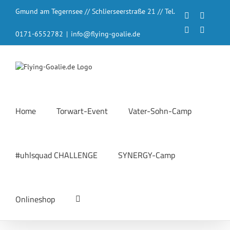
Zum
Gmund am Tegernsee // Schlierseerstraße 21 // Tel.
Inhalt
Facebook
Instagr
springen
LinkedIn
YouTub
0171-6552782
|
info@flying-goalie.de
Home
Torwart-Event
Vater-Sohn-Camp
#uhlsquad CHALLENGE
SYNERGY-Camp
Onlineshop