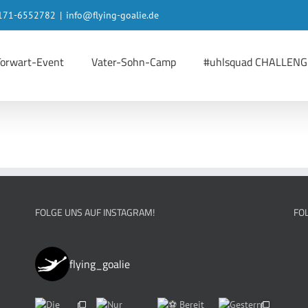
 0171-6552782
|
info@flying-goalie.de
Torwart-Event
Vater-Sohn-Camp
#uhlsquad CHALLENG
FOLGE UNS AUF INSTAGRAM!
FO
flying_goalie