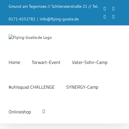
Zum
Gmund am Tegernsee // Schlierseerstraße 21 // Tel.
Inhalt
Facebook
Instagr
springen
LinkedIn
YouTub
0171-6552782
|
info@flying-goalie.de
Home
Torwart-Event
Vater-Sohn-Camp
#uhlsquad CHALLENGE
SYNERGY-Camp
Onlineshop