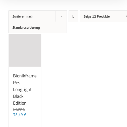
Sortieren nach
Zeige
12 Produkte
Standardsortierung
Bionikframe
Res
Longtight
Black
Edition
54,99
€
Ursprünglicher
Aktueller
38,49
€
Preis
Preis
war:
ist: