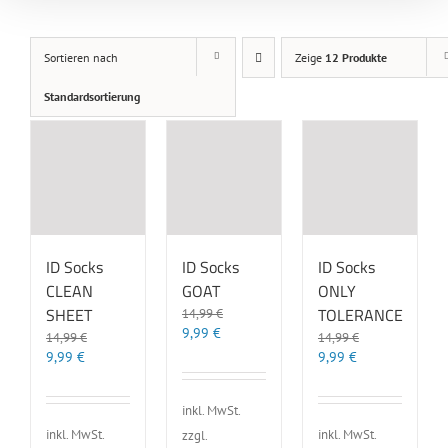
Sortieren nach
Zeige
12 Produkte
Standardsortierung
ID Socks
ID Socks
ID Socks
CLEAN
GOAT
ONLY
SHEET
TOLERANCE
14,99
€
Ursprünglicher
Aktueller
9,99
€
14,99
€
14,99
€
Preis
Preis
Ursprünglicher
Aktueller
Ursprünglicher
Aktueller
9,99
€
9,99
€
war:
ist:
Preis
Preis
Preis
Preis
14,99 €
9,99 €.
war:
ist:
war:
ist:
inkl. MwSt.
14,99 €
9,99 €.
14,99 €
9,99 €.
inkl. MwSt.
inkl. MwSt.
zzgl.