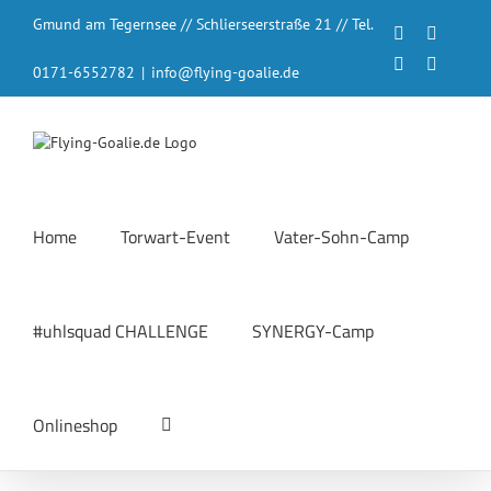
Zum
Gmund am Tegernsee // Schlierseerstraße 21 // Tel.
Inhalt
Facebook
Instagr
springen
LinkedIn
YouTub
0171-6552782
|
info@flying-goalie.de
Home
Torwart-Event
Vater-Sohn-Camp
#uhlsquad CHALLENGE
SYNERGY-Camp
Onlineshop