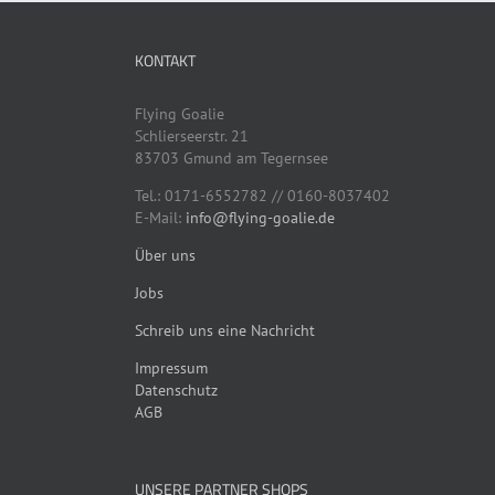
auf.
Die
KONTAKT
Optionen
können
auf
Flying Goalie
der
Schlierseerstr. 21
Produktseite
83703 Gmund am Tegernsee
gewählt
werden
Tel.: 0171-6552782 // 0160-8037402
E-Mail:
info@flying-goalie.de
Über uns
Jobs
Schreib uns eine Nachricht
Impressum
Datenschutz
AGB
UNSERE PARTNER SHOPS