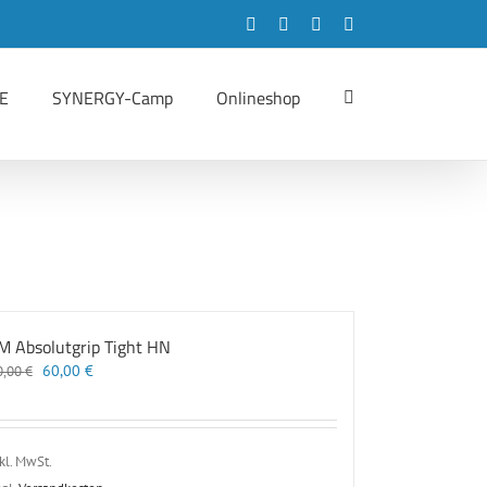
Facebook
Instagram
LinkedIn
YouTube
E
SYNERGY-Camp
Onlineshop
M Absolutgrip Tight HN
Ursprünglicher
Aktueller
60,00
€
0,00
€
Preis
Preis
war:
ist:
80,00 €
60,00 €.
kl. MwSt.