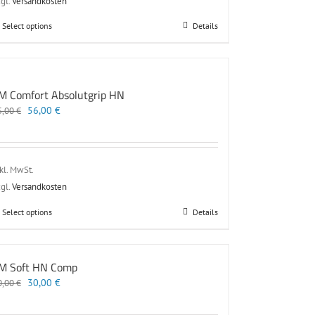
gl.
Versandkosten
Dieses
Select options
Details
Produkt
weist
mehrere
Varianten
M Comfort Absolutgrip HN
auf.
Ursprünglicher
Aktueller
56,00
Die
€
5,00
€
Preis
Preis
Optionen
war:
ist:
können
75,00 €
56,00 €.
auf
der
kl. MwSt.
Produktseite
gl.
Versandkosten
gewählt
werden
Dieses
Select options
Details
Produkt
weist
mehrere
M Soft HN Comp
Varianten
Ursprünglicher
Aktueller
30,00
auf.
€
0,00
€
Preis
Preis
Die
war:
ist:
Optionen