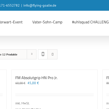
 0171-6552782
|
info@flying-goalie.de
Torwart-Event
Vater-Sohn-Camp
#uhlsquad CHALLENG
ge
12 Produkte
FM Absolutgrip HN Pro Jr.
F
Ursprünglicher
Aktueller
45,00
€
60,00
€
8
Preis
Preis
war:
ist:
60,00 €
45,00 €.
inkl. MwSt.
in