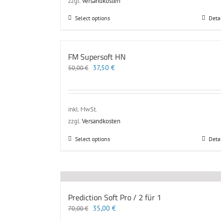
zzgl.
Versandkosten
Dieses
Select options
Deta
Produkt
weist
mehrere
FM Supersoft HN
Varianten
Ursprünglicher
Aktueller
37,50
auf.
€
50,00
€
Preis
Preis
Die
war:
ist:
Optionen
50,00 €
37,50 €.
können
auf
inkl. MwSt.
der
zzgl.
Versandkosten
Produktseite
gewählt
Dieses
Select options
Deta
werden
Produkt
weist
mehrere
Varianten
auf.
Prediction Soft Pro / 2 für 1
Die
Ursprünglicher
Aktueller
35,00
Optionen
€
70,00
€
Preis
Preis
können