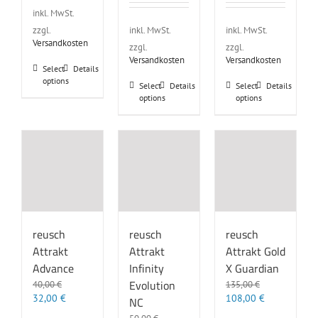
war:
ist:
war:
ist:
inkl. MwSt.
120,00 €
96,00 €.
115,00 €
92,00 €.
inkl. MwSt.
inkl. MwSt.
zzgl.
Versandkosten
zzgl.
zzgl.
Versandkosten
Versandkosten
Dieses
Select
Details
options
Produkt
Dieses
Dieses
Select
Details
Select
Details
weist
options
options
Produkt
Produkt
mehrere
weist
weist
Varianten
mehrere
mehrere
auf.
Varianten
Varianten
Die
auf.
auf.
Optionen
Die
Die
können
Optionen
Optionen
auf
können
können
der
auf
auf
Produktseite
der
der
reusch
reusch
reusch
gewählt
Produktseite
Produktseite
Attrakt
Attrakt
Attrakt Gold
werden
gewählt
gewählt
Advance
Infinity
X Guardian
werden
werden
Evolution
40,00
€
135,00
€
Ursprünglicher
Aktueller
Ursprünglicher
Aktueller
32,00
€
108,00
€
NC
Preis
Preis
Preis
Preis