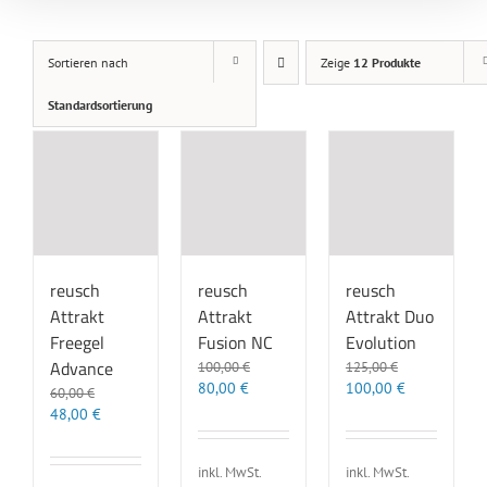
Sortieren nach
Zeige
12 Produkte
Standardsortierung
reusch
reusch
reusch
Attrakt
Attrakt
Attrakt Duo
Freegel
Fusion NC
Evolution
Advance
100,00
€
125,00
€
Ursprünglicher
Aktueller
Ursprünglicher
Aktueller
80,00
€
100,00
€
60,00
€
Preis
Preis
Preis
Preis
Ursprünglicher
Aktueller
48,00
€
war:
ist:
war:
ist:
Preis
Preis
100,00 €
80,00 €.
125,00 €
100,00 €.
war:
ist:
inkl. MwSt.
inkl. MwSt.
60,00 €
48,00 €.