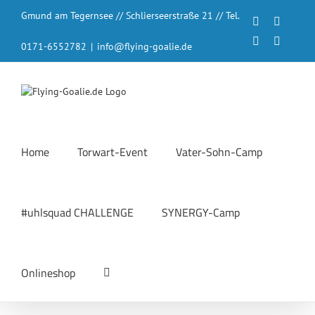
Zum
Gmund am Tegernsee // Schlierseerstraße 21 // Tel.
Inhalt
Facebook
Instagr
springen
LinkedIn
YouTub
0171-6552782
|
info@flying-goalie.de
Home
Torwart-Event
Vater-Sohn-Camp
#uhlsquad CHALLENGE
SYNERGY-Camp
Onlineshop