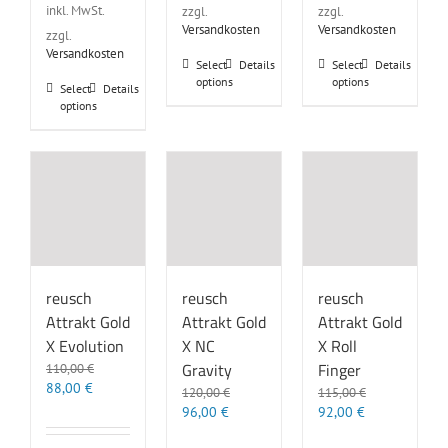
inkl. MwSt.
zzgl.
zzgl.
Versandkosten
Versandkosten
zzgl.
Versandkosten
Dieses
Dieses
Select
Details
Select
Details
options
options
Produkt
Produkt
Dieses
Select
Details
weist
weist
options
Produkt
mehrere
mehrere
weist
Varianten
Varianten
mehrere
auf.
auf.
Varianten
Die
Die
auf.
Optionen
Optionen
Die
können
können
Optionen
auf
auf
können
der
der
auf
Produktseite
Produktseite
der
reusch
reusch
reusch
gewählt
gewählt
Produktseite
Attrakt Gold
Attrakt Gold
Attrakt Gold
werden
werden
gewählt
X NC
X Evolution
X Roll
werden
Gravity
Finger
110,00
€
Ursprünglicher
Aktueller
88,00
€
120,00
€
115,00
€
Preis
Preis
Ursprünglicher
Aktueller
Ursprünglicher
Aktueller
96,00
€
92,00
€
war:
ist:
Preis
Preis
Preis
Preis
110,00 €
88,00 €.